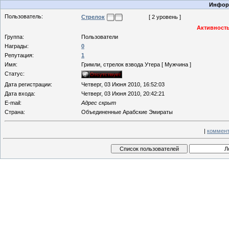
Информ
Пользователь:
Стрелoк
[ 2 уровень ]
Активность
Группа:
Пользователи
Награды:
0
Репутация:
1
Имя:
Гримли, стрелок взвода Утера [ Мужчина ]
Статус:
Дата регистрации:
Четверг, 03 Июня 2010, 16:52:03
Дата входа:
Четверг, 03 Июня 2010, 20:42:21
E-mail:
Адрес скрыт
Страна:
Объединенные Арабские Эмираты
|
коммент