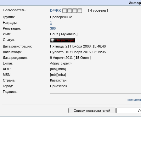
Информ
Пользователь:
D@RK
[ 4 уровень ]
Группа:
Проверенные
Награды:
1
Репутация:
380
Имя:
Саня [ Мужчина ]
Статус:
Дата регистрации:
Пятница, 21 Ноября 2008, 15:46:40
Дата входа:
Суббота, 10 Января 2015, 03:19:35
Дата рождения:
9 Апреля 2011 [
15
Овен ]
E-mail:
Адрес скрыт
AOL:
[mb][imba]
MSN:
[mb][imba]
Страна:
Казахстан
Город:
Приозёрск
Подпись:
|
коммент