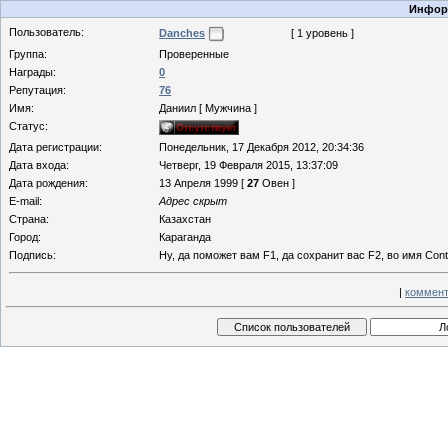
Информ
Пользователь:
Danches
[ 1 уровень ]
Группа:
Проверенные
Награды:
0
Репутация:
76
Имя:
Даниил [ Мужчина ]
Статус:
Дата регистрации:
Понедельник, 17 Декабря 2012, 20:34:36
Дата входа:
Четверг, 19 Февраля 2015, 13:37:09
Дата рождения:
13 Апреля 1999 [
27
Овен ]
E-mail:
Адрес скрыт
Страна:
Казахстан
Город:
Караганда
Подпись:
Ну, да поможет вам F1, да сохранит вас F2, во имя Control
|
коммент