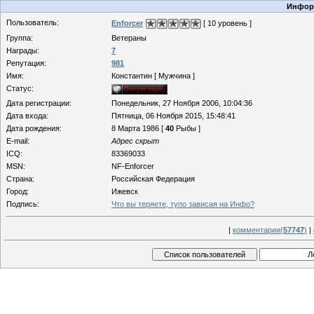
Информ
Пользователь:
Enforcer
[ 10 уровень ]
Группа:
Ветераны
Награды:
7
Репутация:
981
Имя:
Константин [ Мужчина ]
Статус:
Дата регистрации:
Понедельник, 27 Ноября 2006, 10:04:36
Дата входа:
Пятница, 06 Ноября 2015, 15:48:41
Дата рождения:
8 Марта 1986 [
40
Рыбы ]
E-mail:
Адрес скрыт
ICQ:
83369033
MSN:
NF-Enforcer
Страна:
Российская Федерация
Город:
Ижевск
Подпись:
Что вы теряете, тупо зависая на Инфо?
|
комментарии(
57747
)
|