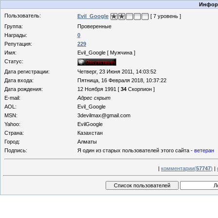
Информ
Пользователь:
Evil_Google
[ 7 уровень ]
Группа:
Проверенные
Награды:
0
Репутация:
229
Имя:
Evil_Google [ Мужчина ]
Статус:
Дата регистрации:
Четверг, 23 Июня 2011, 14:03:52
Дата входа:
Пятница, 16 Февраля 2018, 10:37:22
Дата рождения:
12 Ноября 1991 [
34
Скорпион ]
E-mail:
Адрес скрыт
AOL:
Evil_Google
MSN:
3devilmax@gmail.com
Yahoo:
EvilGoogle
Страна:
Казахстан
Город:
Алматы
Подпись:
Я один из старых пользователей этого сайта -
ветеран
|
комментарии(
57747
)
|