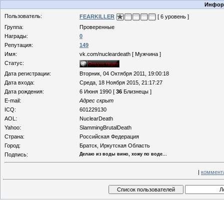
Информ
Пользователь:
FEARKILLER
[ 6 уровень ]
Группа:
Проверенные
Награды:
0
Репутация:
149
Имя:
vk.com/nucleardeath [ Мужчина ]
Статус:
Дата регистрации:
Вторник, 04 Октября 2011, 19:00:18
Дата входа:
Среда, 18 Ноября 2015, 21:17:27
Дата рождения:
6 Июня 1990 [
36
Близнецы ]
E-mail:
Адрес скрыт
ICQ:
601229130
AOL:
NuclearDeath
Yahoo:
SlammingBrutalDeath
Страна:
Российская Федерация
Город:
Братск, Иркутская Область
Подпись:
Делаю из воды вино, хожу по воде...
|
коммент