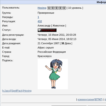
Информ
Пользователь:
Hexing
[ 10 уровень ]
Группа:
Проверенные
Награды:
1
Репутация:
432
Имя:
Александр [ Животное ]
Статус:
Дата регистрации:
Четверг, 16 Июня 2011, 20:03:28
Дата входа:
Четверг, 05 Июня 2014, 18:02:13
Дата рождения:
21 Сентября 1987 [
38
Дева ]
E-mail:
Адрес скрыт
Страна:
Российская Федерация
Город:
Красноярск
Подпись:
[vJass][SpellPack]Hexing
|
комментарии(
57747
)
|