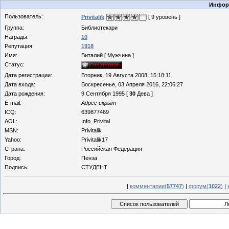
Информ
Пользователь:
Privitalik
[ 9 уровень ]
Группа:
Библиотекари
Награды:
10
Репутация:
1918
Имя:
Виталий [ Мужчина ]
Статус:
Дата регистрации:
Вторник, 19 Августа 2008, 15:18:11
Дата входа:
Воскресенье, 03 Апреля 2016, 22:06:27
Дата рождения:
9 Сентября 1995 [
30
Дева ]
E-mail:
Адрес скрыт
ICQ:
639877469
AOL:
Info_Privital
MSN:
Privitalik
Yahoo:
Privitalik17
Страна:
Российская Федерация
Город:
Пенза
Подпись:
СТУДЕНТ
|
комментарии(
57747
)
|
форум(
1022
)
|