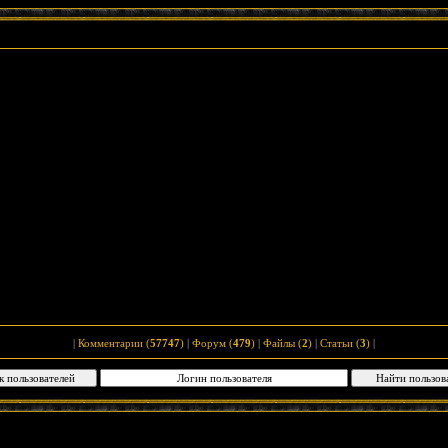
|
Комментарии (
57747
)
|
Форум (
479
)
|
Файлы (
2
)
|
Статьи (
3
)
|