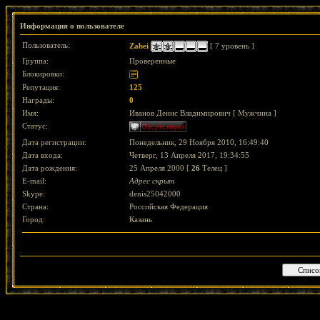
Информация о пользователе
Пользователь:
Zabei
[ 7 уровень ]
Группа:
Проверенные
Блокировки:
Репутация:
125
Награды:
0
Имя:
Иванов Денис Владимирович [ Мужчина ]
Статус:
Дата регистрации:
Понедельник, 29 Ноября 2010, 16:49:40
Дата входа:
Четверг, 13 Апреля 2017, 19:34:55
Дата рождения:
25 Апреля 2000 [
26
Телец ]
E-mail:
Адрес скрыт
Skype:
denis25042000
Страна:
Российская Федерация
Город:
Казань