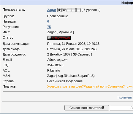
Информ
Пользователь:
Zagar
[ 7 уровень ]
Группа:
Проверенные
Награды:
0
Репутация:
75
Имя:
Zagar [ Мужчина ]
Статус:
Дата регистрации:
Пятница, 11 Января 2008, 19:40:16
Дата входа:
Пятница, 24 Июля 2015, 20:11:43
Дата рождения:
2 Декабря 1987 [
38
Стрелец ]
E-mail:
Адрес скрыт
ICQ:
354218973
AOL:
Rikahato
MSN:
Zagar] zag.Rikahato Zagar(RuS)
Страна:
Российская Федерация
Подпись:
Хочешь сидеть на шее?Раздвигай ноги!Сомнения?...лу
|
коммент