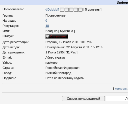
Информ
Пользователь:
dDddddf
[ 5 уровень ]
Группа:
Проверенные
Награды:
0
Репутация:
18
Имя:
Владько [ Мужчина ]
Статус:
Дата регистрации:
Вторник, 12 Июля 2011, 10:07:02
Дата входа:
Понедельник, 22 Августа 2011, 15:12:35
Дата рождения:
1 Июля 1995 [
31
Рак ]
E-mail:
Адрес скрыт
Yahoo:
napkeee
Страна:
Российская Федерация
Город:
Нижний Новгород
Подпись:
Нет,я не перестану гадить..
|
коммент