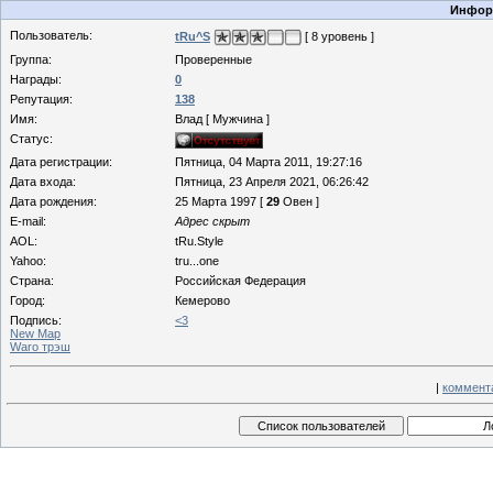
Информ
Пользователь:
tRu^S
[ 8 уровень ]
Группа:
Проверенные
Награды:
0
Репутация:
138
Имя:
Влад [ Мужчина ]
Статус:
Дата регистрации:
Пятница, 04 Марта 2011, 19:27:16
Дата входа:
Пятница, 23 Апреля 2021, 06:26:42
Дата рождения:
25 Марта 1997 [
29
Овен ]
E-mail:
Адрес скрыт
AOL:
tRu.Style
Yahoo:
tru...one
Страна:
Российская Федерация
Город:
Кемерово
Подпись:
<3
New Map
Waro трэш
|
коммент