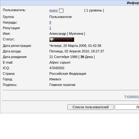
Информ
Пользователь:
pups
[ 1 уровень ]
Группа:
Пользователи
Награды:
0
Репутация:
1
Имя:
Александр [ Мужчина ]
Статус:
Дата регистрации:
Четверг, 20 Марта 2008, 01:42:38
Дата входа:
Пятница, 02 Апреля 2010, 18:27:37
Дата рождения:
21 Сентября 1986 [
39
Дева ]
E-mail:
Адрес скрыт
ICQ:
47045550
Страна:
Российская Федерация
Город:
Ижевск
Подпись:
Главное пазитив
|
коммен