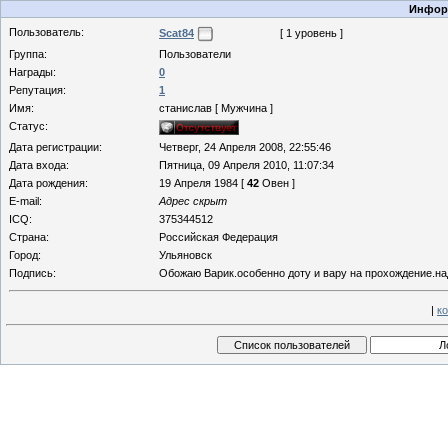
Информ
Пользователь:
Scat84
[ 1 уровень ]
Группа:
Пользователи
Награды:
0
Репутация:
1
Имя:
станислав [ Мужчина ]
Статус:
Дата регистрации:
Четверг, 24 Апреля 2008, 22:55:46
Дата входа:
Пятница, 09 Апреля 2010, 11:07:34
Дата рождения:
19 Апреля 1984 [
42
Овен ]
E-mail:
Адрес скрыт
ICQ:
375344512
Страна:
Российская Федерация
Город:
Ульяновск
Подпись:
Обожаю Варик.особенно доту и вару на прохождение.на
|
к