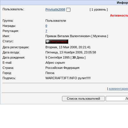
Информ
Пользователь:
Privitalik2008
[ 1 уровень ]
Активность
Группа:
Пользователи
Награды:
0
Репутация:
7
Имя:
Примак Виталик Валентинович [ Мужчина ]
Статус:
Дата регистрации:
Вторник, 13 Мая 2008, 20:21:41
Дата входа:
Пятница, 13 Ноября 2009, 23:05:58
Дата рождения:
9 Сентября 1995 [
30
Дева ]
E-mail:
Адрес скрыт
Страна:
Российская Федерация
Город:
Пенза
Подпись:
WARCRAFT3FT.INFO рулит!!!!!
|
комментарии