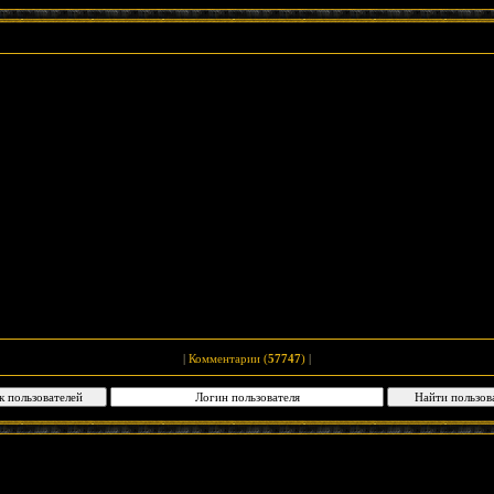
|
Комментарии (
57747
)
|