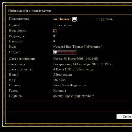
Информация о пользователе
Пользователь:
metchenosez
[ 1 уровень ]
Группа:
Пользователи
Блокировки:
Репутация:
0
Награды:
0
Имя:
Nygaard Roy Thomas [ Мужчина ]
Статус:
Дата регистрации:
Среда, 30 Июля 2008, 14:21:05
Дата входа:
Воскресенье, 14 Сентября 2008, 11:19:50
Дата рождения:
4 Июня 1991 [
35
Близнецы ]
E-mail:
Адрес скрыт
ICQ:
1873545
Страна:
Российская Федерация
Город:
Kolomna
Подпись:
qwertyuiopasdfghjklzxcvbnm