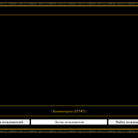
|
Комментарии (
57747
)
|