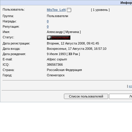
Информ
Пользователь:
MisTep_LeN
[ 1 уровень ]
Группа:
Пользователи
Награды:
0
Репутация:
0
Имя:
Александр [ Мужчина ]
Статус:
Дата регистрации:
Вторник, 12 Августа 2008, 09:41:45
Дата входа:
Воскресенье, 17 Августа 2008, 16:57:10
Дата рождения:
9 Июля 1993 [
33
Рак ]
E-mail:
Адрес скрыт
ICQ:
386567366
Страна:
Российская Федерация
Город:
Оленегорск
|
к