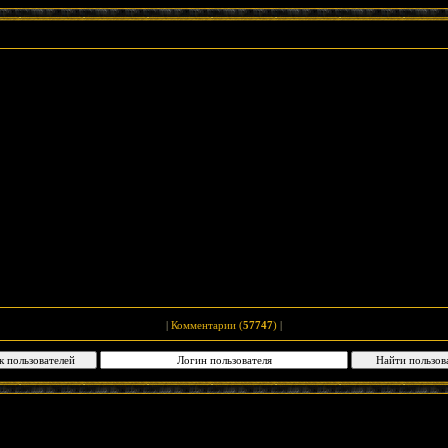
|
Комментарии (
57747
)
|