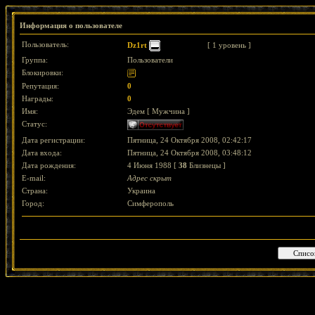
Информация о пользователе
Пользователь:
Dz1rt
[ 1 уровень ]
Группа:
Пользователи
Блокировки:
Репутация:
0
Награды:
0
Имя:
Эдем [ Мужчина ]
Статус:
Дата регистрации:
Пятница, 24 Октября 2008, 02:42:17
Дата входа:
Пятница, 24 Октября 2008, 03:48:12
Дата рождения:
4 Июня 1988 [
38
Близнецы ]
E-mail:
Адрес скрыт
Страна:
Украина
Город:
Симферополь