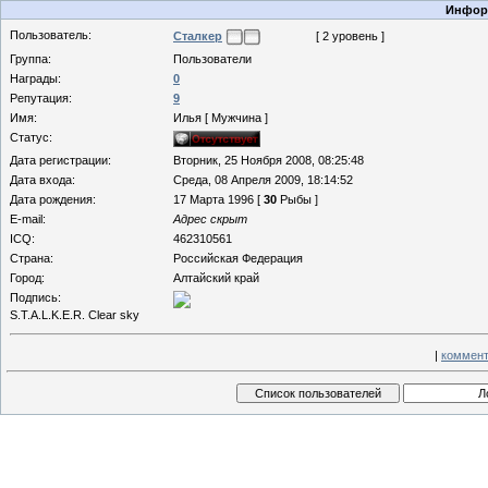
Информ
Пользователь:
Сталкер
[ 2 уровень ]
Группа:
Пользователи
Награды:
0
Репутация:
9
Имя:
Илья [ Мужчина ]
Статус:
Дата регистрации:
Вторник, 25 Ноября 2008, 08:25:48
Дата входа:
Среда, 08 Апреля 2009, 18:14:52
Дата рождения:
17 Марта 1996 [
30
Рыбы ]
E-mail:
Адрес скрыт
ICQ:
462310561
Страна:
Российская Федерация
Город:
Алтайский край
Подпись:
S.T.A.L.K.E.R. Clear sky
|
коммент