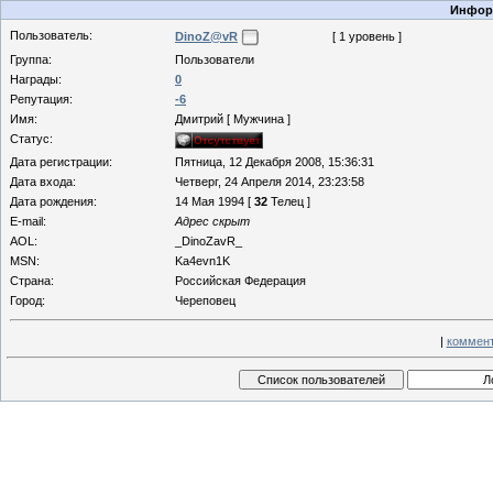
Информ
Пользователь:
DinoZ@vR
[ 1 уровень ]
Группа:
Пользователи
Награды:
0
Репутация:
-6
Имя:
Дмитрий [ Мужчина ]
Статус:
Дата регистрации:
Пятница, 12 Декабря 2008, 15:36:31
Дата входа:
Четверг, 24 Апреля 2014, 23:23:58
Дата рождения:
14 Мая 1994 [
32
Телец ]
E-mail:
Адрес скрыт
AOL:
_DinoZavR_
MSN:
Ka4evn1K
Страна:
Российская Федерация
Город:
Череповец
|
коммент