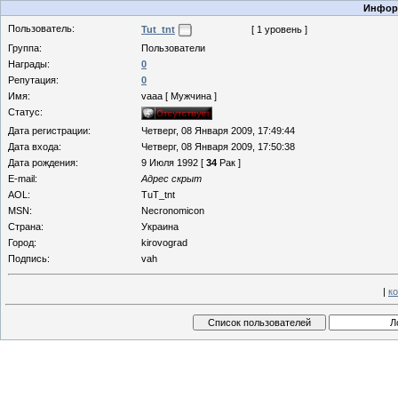
Информ
Пользователь:
Tut_tnt
[ 1 уровень ]
Группа:
Пользователи
Награды:
0
Репутация:
0
Имя:
vaaa [ Мужчина ]
Статус:
Дата регистрации:
Четверг, 08 Января 2009, 17:49:44
Дата входа:
Четверг, 08 Января 2009, 17:50:38
Дата рождения:
9 Июля 1992 [
34
Рак ]
E-mail:
Адрес скрыт
AOL:
TuT_tnt
MSN:
Necronomicon
Страна:
Украина
Город:
kirovograd
Подпись:
vah
|
к