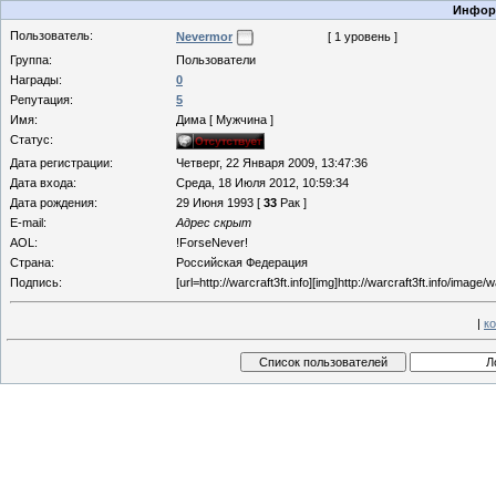
Информ
Пользователь:
Nevermor
[ 1 уровень ]
Группа:
Пользователи
Награды:
0
Репутация:
5
Имя:
Дима [ Мужчина ]
Статус:
Дата регистрации:
Четверг, 22 Января 2009, 13:47:36
Дата входа:
Среда, 18 Июля 2012, 10:59:34
Дата рождения:
29 Июня 1993 [
33
Рак ]
E-mail:
Адрес скрыт
AOL:
!ForseNever!
Страна:
Российская Федерация
Подпись:
[url=http://warcraft3ft.info][img]http://warcraft3ft.info/image/w
|
к