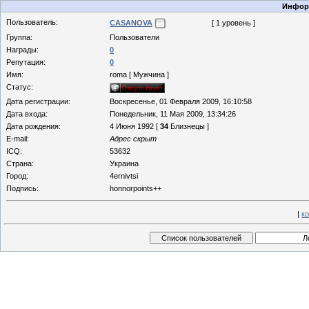
Информ
Пользователь:
CASANOVA
[ 1 уровень ]
Группа:
Пользователи
Награды:
0
Репутация:
0
Имя:
roma [ Мужчина ]
Статус:
Дата регистрации:
Воскресенье, 01 Февраля 2009, 16:10:58
Дата входа:
Понедельник, 11 Мая 2009, 13:34:26
Дата рождения:
4 Июня 1992 [
34
Близнецы ]
E-mail:
Адрес скрыт
ICQ:
53632
Страна:
Украина
Город:
4ernivtsi
Подпись:
honnorpoints++
|
к