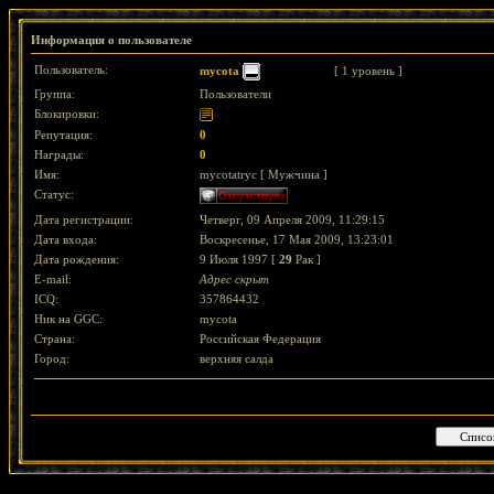
Информация о пользователе
Пользователь:
mycota
[ 1 уровень ]
Группа:
Пользователи
Блокировки:
Репутация:
0
Награды:
0
Имя:
mycotatryc [ Мужчина ]
Статус:
Дата регистрации:
Четверг, 09 Апреля 2009, 11:29:15
Дата входа:
Воскресенье, 17 Мая 2009, 13:23:01
Дата рождения:
9 Июля 1997 [
29
Рак ]
E-mail:
Адрес скрыт
ICQ:
357864432
Ник на GGC:
mycota
Страна:
Российская Федерация
Город:
верхняя салда