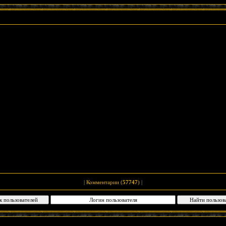
|
Комментарии (
57747
)
|