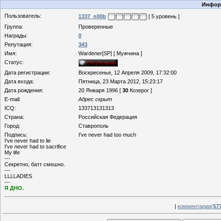
Информ
Пользователь:
1337_n00b
[ 5 уровень ]
Группа:
Проверенные
Награды:
0
Репутация:
343
Имя:
Wardener[SP] [ Мужчина ]
Статус:
Дата регистрации:
Воскресенье, 12 Апреля 2009, 17:32:00
Дата входа:
Пятница, 23 Марта 2012, 15:23:17
Дата рождения:
20 Января 1996 [
30
Козерог ]
E-mail:
Адрес скрыт
ICQ:
133713131313
Страна:
Российская Федерация
Город:
Ставрополь
Подпись:
I've never had too much
I've never had to lie
I've never had to sacrifice
My life
---
Секретно, батт смешно.
---
LLLLADIES
---
Я ДНО.
|
комментарии(
57