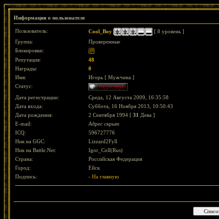
Информация о пользователе
Пользователь:
Cool_Boy
[ 8 уровень ]
Группа:
Проверенные
Блокировки:
Репутация:
48
Награды:
0
Имя:
Игорь [ Мужчина ]
Статус:
Дата регистрации:
Среда, 12 Августа 2009, 16:35:58
Дата входа:
Суббота, 16 Ноября 2013, 10:50:43
Дата рождения:
2 Сентября 1994 [
31
Дева ]
E-mail:
Адрес скрыт
ICQ:
596727776
Ник на GGC:
Lizzard2Fyll
Ник на Battle.Net:
Igor_Coll(Rus)
Страна:
Российская Федерация
Город:
Ейск
Подпись:
-
На главную