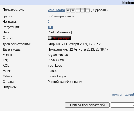
Информ
Пользователь:
Void-Stone
[ 7 уровень ]
Группа:
Заблокированные
Награды:
0
Репутация:
160
Имя:
Vlad [ Мужчина ]
Статус:
Дата регистрации:
Вторник, 27 Октября 2009, 17:21:58
Дата входа:
Понедельник, 12 Августа 2013, 23:38:47
E-mail:
Адрес скрыт
ICQ:
555688028
AOL:
true_LoLs
MSN:
Exia00
Yahoo:
minatokagge
Страна:
Российская Федерация
Подпись:
|
комментарии(