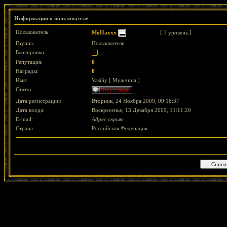
Информация о пользователе
Пользователь:
MoHaxxx
[ 1 уровень ]
Группа:
Пользователи
Блокировки:
Репутация:
0
Награды:
0
Имя:
Vasiliy [ Мужчина ]
Статус:
Дата регистрации:
Вторник, 24 Ноября 2009, 09:18:37
Дата входа:
Воскресенье, 13 Декабря 2009, 11:11:20
E-mail:
Адрес скрыт
Страна:
Российская Федерация