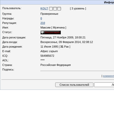
Информ
Пользователь:
KOLT
[ 3 уровень ]
Группа:
Проверенные
Награды:
0
Репутация:
210
Имя:
Максим [ Мужчина ]
Статус:
Дата регистрации:
Пятница, 27 Ноября 2009, 18:00:21
Дата входа:
Воскресенье, 09 Февраля 2014, 02:08:12
Дата рождения:
11 Июля 1995 [
31
Рак ]
E-mail:
Адрес скрыт
ICQ:
564985672
AOL:
****
Страна:
Российская Федерация
Подпись:
|
коммент