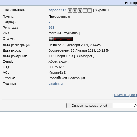
Информ
Пользователь:
YaponeZzZ
[ 8 уровень ]
Группа:
Проверенные
Награды:
2
Репутация:
193
Имя:
Максим [ Мужчина ]
Статус:
Дата регистрации:
Четверг, 31 Декабря 2009, 20:44:51
Дата входа:
Воскресенье, 13 Января 2013, 16:12:54
Дата рождения:
17 Января 1993 [
33
Козерог ]
E-mail:
Адрес скрыт
ICQ:
566750255
AOL:
YaponeZzZ
Страна:
Российская Федерация
Подпись:
Lastfm.ru
|
комментарии(