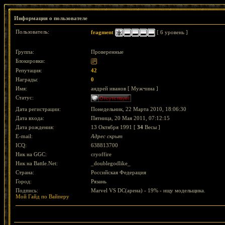
Информация о пользователе
Пользователь:
fragment
[ 6 уровень ]
Группа:
Проверенные
Блокировки:
Репутация:
42
Награды:
0
Имя:
андрей иванов [ Мужчина ]
Статус:
Дата регистрации:
Понедельник, 22 Марта 2010, 18:06:30
Дата входа:
Пятница, 20 Мая 2011, 07:12:15
Дата рождения:
13 Октября 1991 [
34
Весы ]
E-mail:
Адрес скрыт
ICQ:
638813700
Ник на GGC:
cryoffire
Ник на Battle.Net:
_doublegodlike_
Страна:
Российская Федерация
Город:
Рязань
Подпись:
Marvel VS DC(арена) - 19% - ищу модельщика.
Mой Гайд по Вайперу