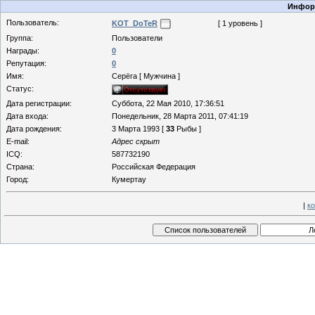
Информ
Пользователь:
KOT_DoTeR
[ 1 уровень ]
Группа:
Пользователи
Награды:
0
Репутация:
0
Имя:
Серёга [ Мужчина ]
Статус:
Дата регистрации:
Суббота, 22 Мая 2010, 17:36:51
Дата входа:
Понедельник, 28 Марта 2011, 07:41:19
Дата рождения:
3 Марта 1993 [
33
Рыбы ]
E-mail:
Адрес скрыт
ICQ:
587732190
Страна:
Российская Федерация
Город:
Кумертау
|
к