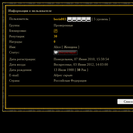
Информация о пользователе
Пользователь:
boris003
[ 5 уровень ]
Группа:
Проверенные
Блокировки:
Репутация:
30
Награды:
0
Имя:
Alice [ Женщина ]
Статус:
Дата регистрации:
Понедельник, 07 Июня 2010, 15:59:54
Дата входа:
Воскресенье, 03 Июня 2012, 14:03:00
Дата рождения:
13 Июля 1988 [
38
Рак ]
E-mail:
Адрес скрыт
Страна:
Российская Федерация