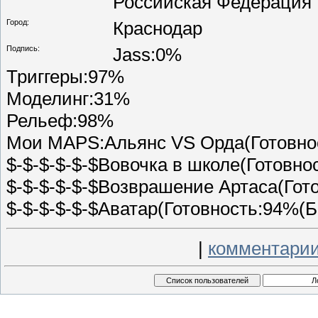
Российская Федерация
Город:
Краснодар
Подпись:
Jass:0%
Триггеры:97%
Моделинг:31%
Рельеф:98%
Мои MAPS:Альянс VS Орда(Готовнос
$-$-$-$-$-$Вовочка в школе(Готовно
$-$-$-$-$-$Возврашение Артаса(Гот
$-$-$-$-$-$Аватар(Готовность:94%(Б
|
комментарии