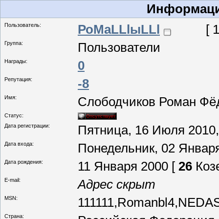
Информаци
Пользователь:
РоМаLLlыLLl
[ 
Группа:
Пользователи
Награды:
0
Репутация:
-8
Имя:
Слободчиков Роман Фёд
Статус:
Дата регистрации:
Пятница, 16 Июля 2010,
Дата входа:
Понедельник, 02 Января
Дата рождения:
11 Января 2000 [
26
Козе
E-mail:
Адрес скрыт
MSN:
111111,Romanbl4,NED
Страна: