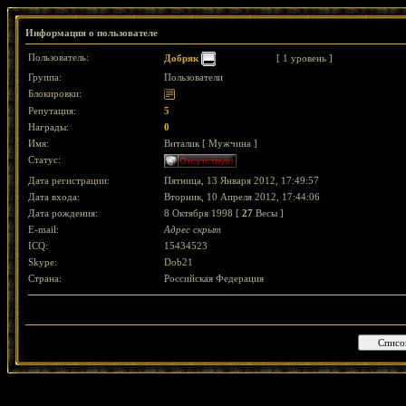
Информация о пользователе
Пользователь:
Добряк
[ 1 уровень ]
Группа:
Пользователи
Блокировки:
Репутация:
5
Награды:
0
Имя:
Виталик [ Мужчина ]
Статус:
Дата регистрации:
Пятница, 13 Января 2012, 17:49:57
Дата входа:
Вторник, 10 Апреля 2012, 17:44:06
Дата рождения:
8 Октября 1998 [
27
Весы ]
E-mail:
Адрес скрыт
ICQ:
15434523
Skype:
Dob21
Страна:
Российская Федерация