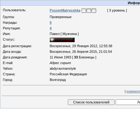
Информ
Пользователь:
FrozenMatryoshka
[ 3 уровень ]
Группа:
Проверенные
Награды:
0
Репутация:
4
Имя:
Павел [ Мужчина ]
Статус:
Дата регистрации:
Воскресенье, 29 Января 2012, 12:55:38
Дата входа:
Воскресенье, 26 Апреля 2015, 21:01:54
Дата рождения:
11 Июня 1993 [
33
Близнецы ]
E-mail:
Адрес скрыт
Yahoo:
abdyraxmanstyle
Страна:
Российская Федерация
Город:
Волгоград
|
коммент