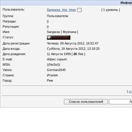
Информ
Пользователь:
Sargaras_the_titan
[ 1 уровень ]
Группа:
Пользователи
Награды:
0
Репутация:
0
Имя:
Sargaras [ Мужчина ]
Статус:
Дата регистрации:
Четверг, 09 Августа 2012, 16:52:47
Дата входа:
Суббота, 18 Августа 2012, 13:18:25
Дата рождения:
11 Августа 1999 [
26
Лев ]
E-mail:
Адрес скрыт
MSN:
)(NeSsI)(
Yahoo:
German2645
Страна:
Италия
Город:
Рим
|
к