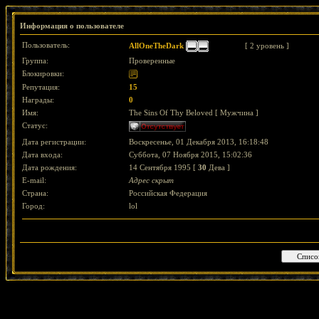
Информация о пользователе
Пользователь:
AllOneTheDark
[ 2 уровень ]
Группа:
Проверенные
Блокировки:
Репутация:
15
Награды:
0
Имя:
The Sins Of Thy Beloved [ Мужчина ]
Статус:
Дата регистрации:
Воскресенье, 01 Декабря 2013, 16:18:48
Дата входа:
Суббота, 07 Ноября 2015, 15:02:36
Дата рождения:
14 Сентября 1995 [
30
Дева ]
E-mail:
Адрес скрыт
Страна:
Российская Федерация
Город:
lol