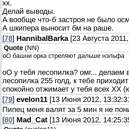
хх.
Делай выводы.
А вообще что-б застроя не было ос
А шкипера выносит бм на раше.
[
78
]
HannibalBarka
[23 Августа 2011,
Quote
(
NN
)
оО башни орка стреляют дальше нэльфа
оО у тебя лесопилка? омг... делаем 
лесопилка 255 голд, к тебе приходи
спокойно отжимает у тебя всех ХХ (
[
79
]
evelon11
[13 Июня 2012, 13:32:3
Пипец меня валят за 5 мин я не пон
[
80
]
Mad_Cat
[13 Июня 2012, 14:25:3