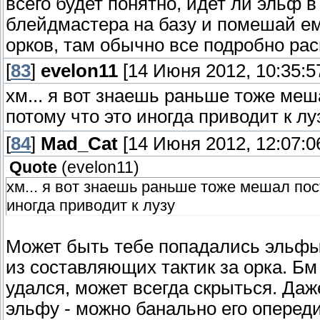
всего будет понятно, идет ли эльф в
блейдмастера на базу и помешай ем
орков, там обычно все подробно рас
[
83
]
evelon11
[14 Июня 2012, 10:35:5
хм... я вот знаешь раньше тоже меш
потому что это иногда приводит к л
[
84
]
Mad_Cat
[14 Июня 2012, 12:07:0
Quote
(
evelon11
)
хм... я вот знаешь раньше тоже мешал пос
иногда приводит к лузу
Может быть тебе попадались эльфы
из составляющих тактик за орка. Бм
удался, может всегда скрыться. Даж
эльфу - можно банально его оперед