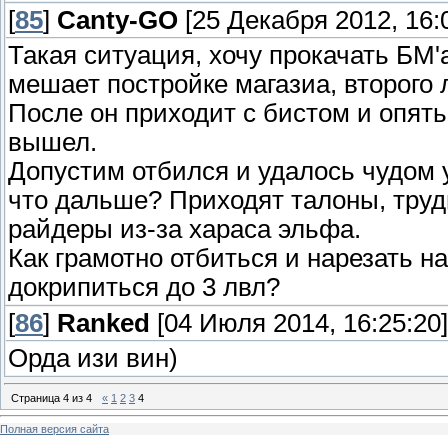
[
85
]
Canty-GO
[25 Декабря 2012, 16:
Такая ситуация, хочу прокачать БМ'
мешает постройке магазиа, второго 
После он приходит с бистом и опять
вышел.
Допустим отбился и удалось чудом 
что дальше? Приходят талоны, труд
райдеры из-за хараса эльфа.
Как грамотно отбиться и нарезать н
докрипиться до 3 лвл?
[
86
]
Ranked
[04 Июля 2014, 16:25:20]
Орда изи вин)
Страница
4
из
4
«
1
2
3
4
Полная версия сайта