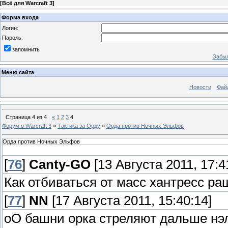
[
Всё для Warcraft 3
]
Форма входа
Логин:
Пароль:
запомнить
Забыл
Меню сайта
Новости
Фай
Страница
4
из
4
«
1
2
3
4
Форум о Warcraft 3
»
Тактика за Орду
»
Орда против Ночных Эльфов
Орда против Ночных Эльфов
[
76
]
Canty-GO
[13 Августа 2011, 17:4
Как отбиваться от масс хантресс ра
[
77
]
NN
[17 Августа 2011, 15:40:14]
оО башни орка стреляют дальше нэл