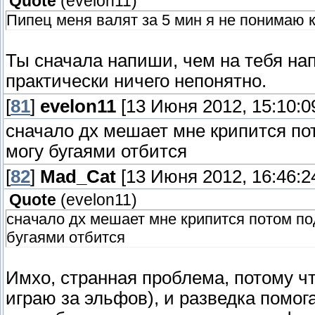
Quote
(
evelon11
)
Пипец меня валят за 5 мин я не понимаю к
Ты сначала напиши, чем на тебя нап
практически ничего непонятно.
[
81
]
evelon11
[13 Июня 2012, 15:10:0
сначало дх мешает мне крипится пот
могу бугаями отбится
[
82
]
Mad_Cat
[13 Июня 2012, 16:46:2
Quote
(
evelon11
)
сначало дх мешает мне крипится потом по
бугаями отбится
Имхо, странная проблема, потому ч
играю за эльфов), и разведка помог