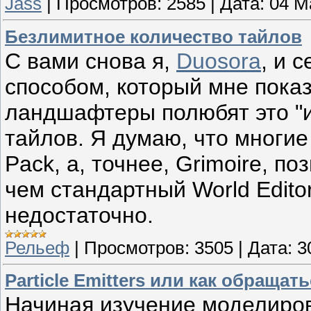
Jass
|
Просмотров:
2585
|
Дата:
04 М
Безлимитное количество тайлов
С вами снова я,
Duosora
, и 
способом, который мне пока
ландшафтеры полюбят это "
тайлов. Я думаю, что многие
Pack, а, точнее, Grimoire, п
чем стандартный World Edito
недостаточно.
Рельеф
|
Просмотров:
3505
|
Дата:
3
Particle Emitters или как обращат
Начиная изучение моделирова