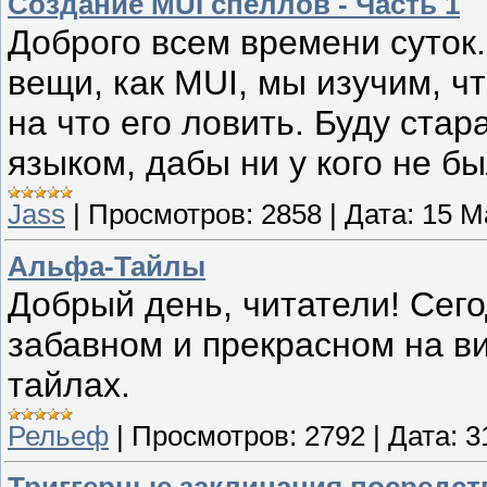
Создание MUI спеллов - Часть 1
Доброго всем времени суток.
вещи, как MUI, мы изучим, ч
на что его ловить. Буду ста
языком, дабы ни у кого не б
Jass
|
Просмотров:
2858
|
Дата:
15 М
Альфа-Тайлы
Добрый день, читатели! Сего
забавном и прекрасном на в
тайлах.
Рельеф
|
Просмотров:
2792
|
Дата:
3