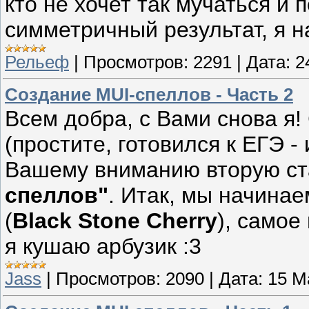
кто не хочет так мучаться и
симметричный результат, я н
Рельеф
|
Просмотров:
2291
|
Дата:
2
Создание MUI-спеллов - Часть 2
Всем добра, с Вами снова я!
(простите, готовился к ЕГЭ -
Вашему вниманию вторую ст
спеллов"
. Итак, мы начинае
(
Black Stone Cherry
), самое
я кушаю арбузик :3
Jass
|
Просмотров:
2090
|
Дата:
15 М