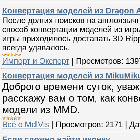
Конвертация моделей из Dragon A
После долгих поисков на англоязыч
способ конвертации моделей из игры
игры приходилось доставать 3D Ripp
всегда удавалось.
Импорт и Экспорт
|
Просмотров:
139
Конвертация моделей из MikuMik
Доброго времени суток, уваж
расскажу вам о том, как кон
модели из MMD.
Всё о MdlVis
|
Просмотров:
2171
|
Да
Если сложно найти иконку