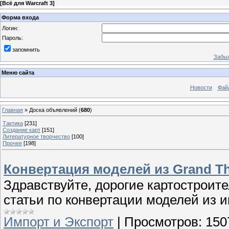
[
Всё для Warcraft 3
]
Форма входа
Логин:
Пароль:
запомнить
Забыл
Меню сайта
Новости
Фай
Главная
»
Доска объявлений
(
680
)
Тактика
[231]
Создание карт
[151]
Литературное творчество
[100]
Прочее
[198]
Конвертация моделей из Grand The
Здравствуйте, дорогие картостроит
статьи по конвертации моделей из 
Импорт и Экспорт
|
Просмотров:
150