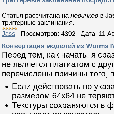
Триггерные заклинания посредст
Статья рассчитана на
новичков
в Ja
триггерные заклинания.
Jass
|
Просмотров:
4392
|
Дата:
11 А
Конвертация моделей из Worms I
Перед тем, как начать, я сра
не является плагиатом с дру
перечислены причины того, п
Если действовать по указ
размером 64х64 не теряют
Текстуры сохраняются в ф