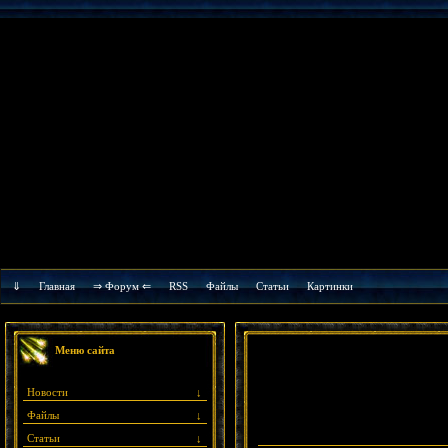
⇓
Главная
⇒ Форум ⇐
RSS
Файлы
Cтатьи
Картинки
Меню сайта
Новости
↓
Файлы
↓
Статьи
↓