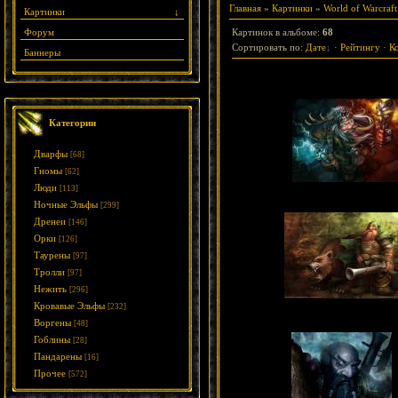
Главная
»
Картинки
»
World of Warcraft
Картинки
↓
Форум
Картинок в альбоме
:
68
Сортировать по
:
Дате
·
Рейтингу
·
К
Баннеры
Категории
Дварфы
[68]
Гномы
[62]
Люди
[113]
Ночные Эльфы
[299]
Дренеи
[146]
Орки
[126]
Таурены
[97]
Тролли
[97]
Нежить
[296]
Кровавые Эльфы
[232]
Воргены
[48]
Гоблины
[28]
Пандарены
[16]
Прочее
[572]