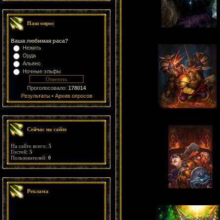
Наш опрос
Ваша любимая раса?
Нежить
Орда
Альянс
Ночные эльфы
Проголосовало:
178014
Результаты
•
Архив опросов
Сейчас на сайте
На сайте всего:
5
Гостей:
5
Пользователей:
0
Реклама