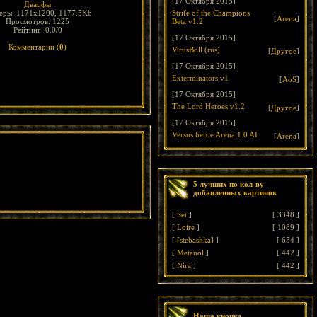
[17 Октября 2015]
Дварфы
еры: 1171x1200, 1177.5Kb
Strife of the Champions
[
Arena
]
Просмотров: 1225
Beta v1.2
Рейтинг: 0.0/0
[17 Октября 2015]
Комментарии (
0
)
VirusBoll (rus)
[
Другое
]
[17 Октября 2015]
Exterminators v1
[
AoS
]
[17 Октября 2015]
The Lord Heroes v1.2
[
Другое
]
[17 Октября 2015]
Versus heroe Arena 1.0 AI
[
Arena
]
5 лучших по кол-ву
добавленных картинок
[
Set
]
[
3348
]
[
Loire
]
[
1089
]
[
[stebashka]
]
[
654
]
[
Metanol
]
[
442
]
[
Nira
]
[
442
]
Наша кнопка