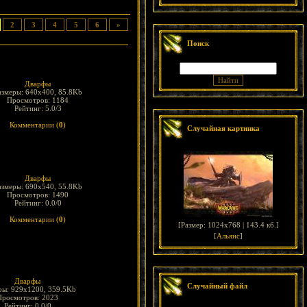
2
3
4
5
6
»
Поиск
Дварфы
азмеры: 640x400, 85.8Kb
Просмотров: 1184
Рейтинг: 5.0/3
Комментарии (
0
)
Случайная картинка
Дварфы
азмеры: 690x540, 55.8Kb
Просмотров: 1490
Рейтинг: 0.0/0
Комментарии (
0
)
[
Размер: 1024x768 | 143.4 кб.
]
[
Альянс
]
Дварфы
Случайный файл
ры: 929x1200, 359.5Kb
Просмотров: 2023
Рейтинг: 0.0/0