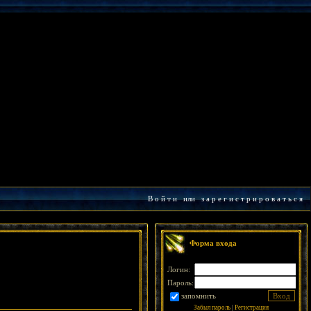
В о й т и
или
з а р е г и с т р и р о в а т ь с я
Форма входа
Логин:
Пароль:
запомнить
Забыл пароль
|
Регистрация