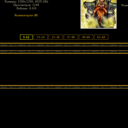
Размеры: 1500x1200, 4029.1Kb
Просмотров: 1249
Разм
Рейтинг: 0.0/0
Комментарии (
0
)
1-12
13-24
25-36
37-48
49-60
61-68