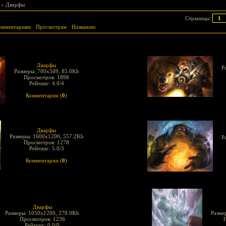
» Дварфы
Страницы
:
1
омментариям
·
Просмотрам
·
Названию
Дварфы
Р
Размеры: 700x509, 85.0Kb
Просмотров: 1898
Рейтинг: 4.0/4
Комментарии (
0
)
Дварфы
Размеры: 1600x1200, 557.2Kb
Р
Просмотров: 1278
Рейтинг: 5.0/3
Комментарии (
0
)
Дварфы
Размеры: 1050x1200, 278.0Kb
Разме
Просмотров: 1236
Рейтинг: 0.0/0