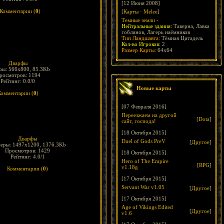
[12 Июня 2008]
Комментарии (
0
)
[
Карты
·
Melee
]
Темные земли
-
Нейтральные здания:
Таверна, Лавка
гоблинов, Лагерь наёмников
Тип Ландшавта:
Тёмная Цитадель
Кол-во Игроков:
2
Размер Карты:
64x64
Дварфы
ры: 566x800, 85.3Kb
росмотров: 1194
Рейтинг: 0.0/0
Новые карты
Комментарии (
0
)
[07 Февраля 2016]
Переезжаем на другой
[
Dota
]
сайт, господа!
[18 Октября 2015]
Дварфы
Duel of Gods PreV
[
Другое
]
меры: 1497x1200, 1376.3Kb
Просмотров: 1429
[18 Октября 2015]
Рейтинг: 4.0/1
Hero of The Empire
[
RPG
]
v1.18g
Комментарии (
0
)
[17 Октября 2015]
Servant War v1.05
[
Другое
]
[17 Октября 2015]
Age of Vikings Edited
[
Другое
]
v1.6