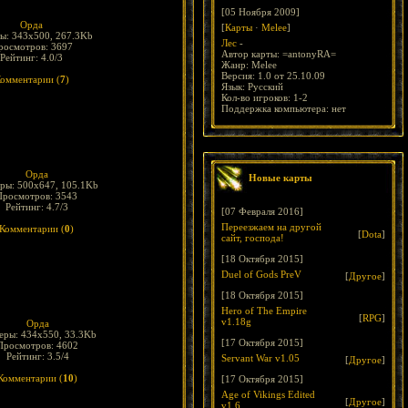
[05 Ноября 2009]
Орда
[
Карты
·
Melee
]
ы: 343x500, 267.3Kb
Лес
-
росмотров: 3697
Автор карты: =antonyRA=
Рейтинг: 4.0/3
Жанр: Melee
Версия: 1.0 от 25.10.09
омментарии (
7
)
Язык: Русский
Кол-во игроков: 1-2
Поддержка компьютера: нет
Орда
Новые карты
ры: 500x647, 105.1Kb
Просмотров: 3543
Рейтинг: 4.7/3
[07 Февраля 2016]
Переезжаем на другой
Комментарии (
0
)
[
Dota
]
сайт, господа!
[18 Октября 2015]
Duel of Gods PreV
[
Другое
]
[18 Октября 2015]
Hero of The Empire
[
RPG
]
v1.18g
Орда
еры: 434x550, 33.3Kb
[17 Октября 2015]
Просмотров: 4602
Рейтинг: 3.5/4
Servant War v1.05
[
Другое
]
Комментарии (
10
)
[17 Октября 2015]
Age of Vikings Edited
[
Другое
]
v1.6