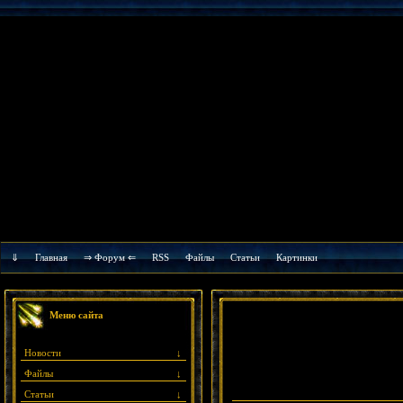
⇓
Главная
⇒ Форум ⇐
RSS
Файлы
Cтатьи
Картинки
Меню сайта
Новости
↓
Файлы
↓
Статьи
↓