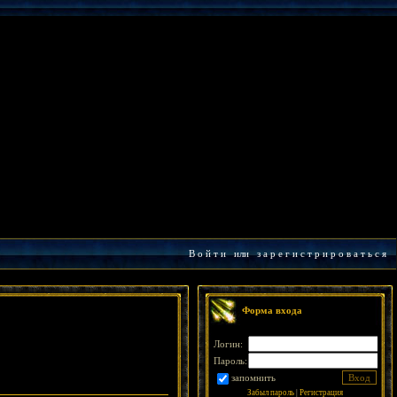
В о й т и
или
з а р е г и с т р и р о в а т ь с я
Форма входа
Логин:
Пароль:
запомнить
Забыл пароль
|
Регистрация