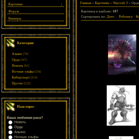
Главная
»
Картинки
»
Warcraft 3
» Орд
Картинки
↓
Форум
Картинок в альбоме
:
107
Сортировать по
:
Дате
·
Рейтингу
·
К
Баннеры
Категории
Альянс
[70]
Орда
[107]
Нежить
[91]
Ночные эльфы
[136]
Киберспорт
[314]
Прочее
[133]
Наш опрос
Ваша любимая раса?
Нежить
Орда
Альянс
Ночные эльфы