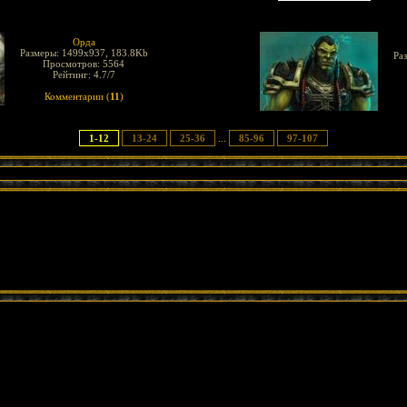
Орда
Размеры: 1499x937, 183.8Kb
Ра
Просмотров: 5564
Рейтинг: 4.7/7
Комментарии (
11
)
1-12
13-24
25-36
...
85-96
97-107