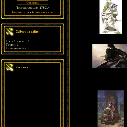
Проголосовало:
178014
Результаты
•
Архив опросов
Сейчас на сайте
На сайте всего:
1
Гостей:
1
Пользователей:
0
Реклама