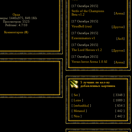
[17 Октября 2015]
Strife of the Champions
[
Arena
]
Орда
Beta v1.2
змеры: 1440x975, 849.1Kb
[17 Октября 2015]
Просмотров: 5523
Рейтинг: 4.7/10
VirusBoll (rus)
[
Другое
]
Комментарии (
8
)
[17 Октября 2015]
Exterminators v1
[
AoS
]
[17 Октября 2015]
The Lord Heroes v1.2
[
Другое
]
[17 Октября 2015]
Versus heroe Arena 1.0 AI
[
Arena
]
5 лучших по кол-ву
добавленных картинок
[
Set
]
[
3348
]
[
Loire
]
[
1089
]
[
[stebashka]
]
[
654
]
[
Metanol
]
[
442
]
[
Nira
]
[
442
]