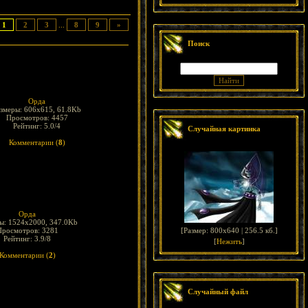
1
2
3
...
8
9
»
Поиск
Орда
змеры: 606x615, 61.8Kb
Просмотров: 4457
Рейтинг: 5.0/4
Случайная картинка
Комментарии (
8
)
Орда
ы: 1524x2000, 347.0Kb
Просмотров: 3281
[
Размер: 800x640 | 256.5 кб.
]
Рейтинг: 3.9/8
[
Нежить
]
Комментарии (
2
)
Случайный файл