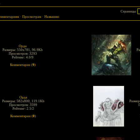
а
Страницы
:
омментариям
·
Просмотрам
·
Названию
Орда
Размеры: 550x781, 96.9Kb
Ра
Просмотров: 3293
Рейтинг: 4.0/9
Комментарии (
9
)
Орда
Размеры: 582x800, 119.1Kb
Размер
Просмотров: 3599
Рейтинг: 2.5/2
Комментарии (
0
)