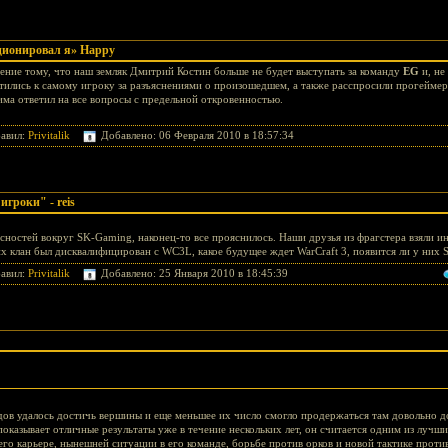
ционировал я» Happy
ние тому, что наш земляк Дмитрий Костин больше не будет выступать за команду
EG
и, не
тились к самому игроку за разъяснениями о произошедшем, а также расспросили прогеймера
има ответил на все вопросы с предельной откровенностью.
авил:
Privitalik
Добавлено: 06 Февраля 2010 в 18:57:34
гроки" - reis
ностей вокруг SK-Gaming, наконец-то все прояснилось. Наши друзья из фрагстера взяли инте
х клан был дисквалифицирован с WC3L, какое будущее ждет WarCraft 3, появится ли у них St
авил:
Privitalik
Добавлено: 25 Января 2010 в 18:45:39
ов удалось достичь вершины и еще меньшее их число смогло продержаться там довольно д
показывает отличные результаты уже в течение нескольких лет, он считается одним из лучш
его карьере, нынешней ситуации в его команде, борьбе против орков и новой тактике против