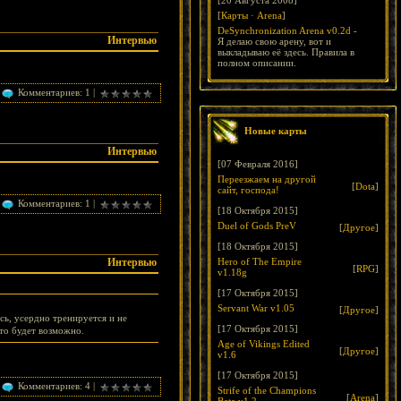
[20 Августа 2008]
[
Карты
·
Arena
]
DeSynchronization Arena v0.2d
-
Интервью
Я делаю свою арену, вот и
выкладываю её здесь. Правила в
полном описании.
Комментариев: 1 |
Новые карты
Интервью
[07 Февраля 2016]
Переезжаем на другой
[
Dota
]
сайт, господа!
Комментариев: 1 |
[18 Октября 2015]
Duel of Gods PreV
[
Другое
]
[18 Октября 2015]
Интервью
Hero of The Empire
[
RPG
]
v1.18g
[17 Октября 2015]
Servant War v1.05
[
Другое
]
ось, усердно тренируется и не
[17 Октября 2015]
то будет возможно.
Age of Vikings Edited
[
Другое
]
v1.6
[17 Октября 2015]
Комментариев: 4 |
Strife of the Champions
[
Arena
]