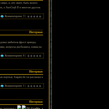
мире, и, кто знает, быть может,
пе, о
StarCraft II
и многом другом.
Комментариев: 3 |
Интервью
едовал любитель фрост армора,
вки, вопросы дисбаланса, планы на
Комментариев: 6 |
Интервью
ю порталу fragster.de он рассказал о
Комментариев: 1 |
Интервью
нию интервью с
EG.Grubby
, в