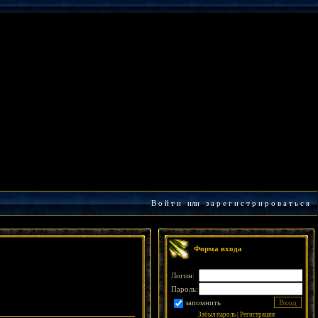
В о й т и
или
з а р е г и с т р и р о в а т ь с я
Форма входа
Логин:
Пароль:
запомнить
Забыл пароль
|
Регистрация