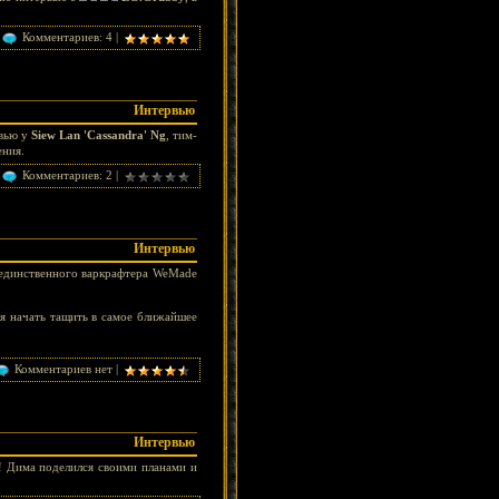
Комментариев: 4 |
Интервью
рвью у
Siew Lan 'Cassandra' Ng
, тим-
ения.
Комментариев: 2 |
Интервью
ь единственного варкрафтера WeMade
я начать тащить в самое ближайшее
Комментариев нет |
Интервью
y! Дима поделился своими планами и