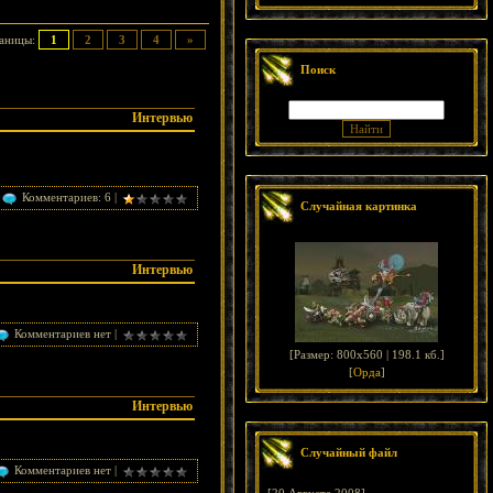
аницы:
1
2
3
4
»
Поиск
Интервью
Комментариев: 6 |
Случайная картинка
Интервью
Комментариев нет |
[
Размер: 800x560 | 198.1 кб.
]
[
Орда
]
Интервью
Случайный файл
Комментариев нет |