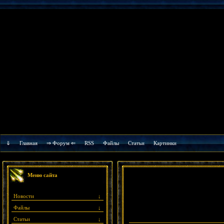
⇓
Главная
⇒ Форум ⇐
RSS
Файлы
Cтатьи
Картинки
Меню сайта
Новости
↓
Файлы
↓
Статьи
↓