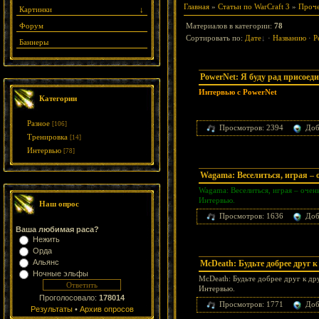
Главная
»
Статьи по WarCraft 3
»
Проч
Картинки
↓
Форум
Материалов в категории:
78
Сортировать по:
Дате
·
Названию
·
Р
Баннеры
PowerNet: Я буду рад присоед
Интервью c PowerNet
Категории
Разное
[106]
Просмотров: 2394
Доб
Тренировка
[14]
Интервью
[78]
Wagama: Веселиться, играя – 
Wagama: Веселиться, играя – очен
Интервью.
Наш опрос
Просмотров: 1636
Доб
Ваша любимая раса?
Нежить
Орда
Альянс
McDeath: Будьте добрее друг к 
Ночные эльфы
McDeath: Будьте добрее друг к др
Интервью.
Проголосовало:
178014
Просмотров: 1771
Доб
Результаты
•
Архив опросов