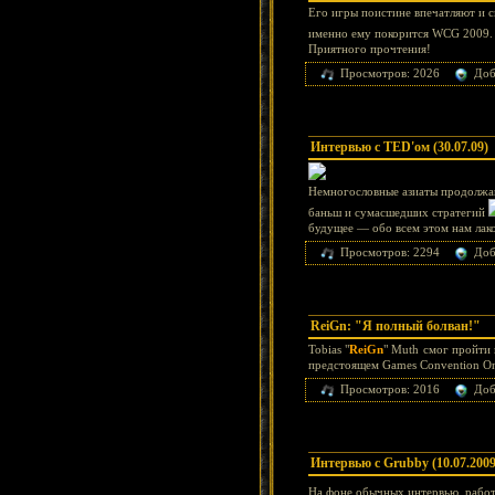
Его игры поистине впечатляют и см
именно ему покорится WCG 2009.
Приятного прочтения!
Просмотров: 2026
Доб
Интервью с TED'ом (30.07.09)
Немногословные азиаты продолжают
баньш и сумасшедших стратегий
будущее — обо всем этом нам лак
Просмотров: 2294
Доб
ReiGn: "Я полный болван!"
Tobias "
ReiGn
" Muth смог пройти к
предстоящем Games Convention Onli
Просмотров: 2016
Доб
Интервью с Grubby (10.07.2009
На фоне обычных интервью, раб