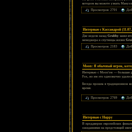
котором вы можете узнать Мануэл
Просмотров: 2701
Доб
Интервью с Кассандрой (11.07.
Две недели назад
Grubby
занял вт
менеджера и спутницы жизни
Gru
Просмотров: 2183
Доб
Moon: Я обычный игрок, кото
Интервью с Moon'ом — большая ре
Fox, но им это однозначно удалось
Беседа прошла в традиционном ко
время.
Просмотров: 2769
Доб
Интервью с Happy
В преддверии европейских финалов
ожиданиями на предстоящий ивент