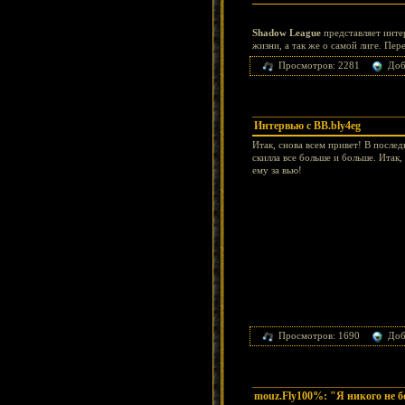
Shadow League
представляет инте
жизни, а так же о самой лиге. Пе
Просмотров: 2281
Доб
Интервью с BB.bly4eg
Итак, снова всем привет! В послед
скилла все больше и больше. Итак
ему за вью!
Просмотров: 1690
Доб
mouz.Fly100%: "Я никого не 