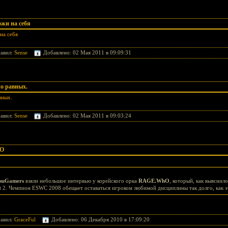
ожи на себя
на себя
авил:
Sense
Добавлено: 02 Мая 2011 в 09:09:31
ло равных.
вных.
авил:
Sense
Добавлено: 02 Мая 2011 в 09:03:24
hO
suGamers
взяли небольшое интервью у корейского орка
RAGE.WhO
, который, как выяснил
ft 2. Чемпион ESWC 2008 обещает оставаться игроком любимой дисциплины так долго, как э
авил:
GraceFul
Добавлено: 06 Декабря 2010 в 17:09:20