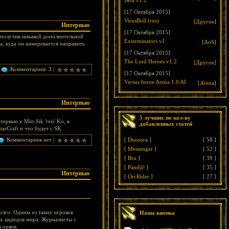
Beta v1.2
[17 Октября 2015]
VirusBoll (rus)
[
Другое
]
Интервью
[17 Октября 2015]
 получив никакой дополнительной
Exterminators v1
[
AoS
]
, куда он намеревается направить
[17 Октября 2015]
The Lord Heroes v1.2
[
Другое
]
Комментариев: 3 |
[17 Октября 2015]
Versus heroe Arena 1.0 AI
[
Arena
]
Интервью
5 лучших по кол-ву
рвью у Min-Sik 'reis' Kо, в
добавленных статей
arCraft и что будет с SK.
Комментариев нет |
[
Duosora
]
[
58
]
[
Messenger
]
[
52
]
[
Bru
]
[
39
]
[
Pand@
]
[
35
]
Интервью
[
OrcRider
]
[
27
]
олго. Одним из таких игроков
Наша кнопка
их андедов мира. Журналисты с
 орков.