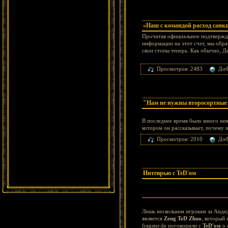
«Наш с командой расход санк
Прочитав официальное подтвержде
информации на этот счет, мы обра
свои стопы теперь. Как обычно, Д
Просмотров: 2483
Доб
"Нам не нужны второсортные и
В последнее время было много неяс
котором он рассказывает, почему и
Просмотров: 2010
Доб
Интеврью с TeD'ом
Лишь нескольким игрокам за Андед
является
Zeng
TeD Zhuo
, который 
fragster.de поговорили с
TeD'ом
о 