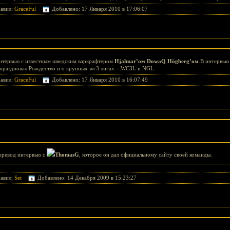
авил:
GraceFul
Добавлено: 17 Января 2010 в 17:06:07
нтервью с известным шведским варкрафтером
Hjalmar’ом
DowaQ Högberg’ом
.В интервью
ак праздновал Рождество и о крупных wc3 лигах – WC3L и NGL.
авил:
GraceFul
Добавлено: 17 Января 2010 в 16:07:49
еревод интервью с
ThomasG
, которое он дал официальному сайту своей команды.
авил:
Set
Добавлено: 14 Декабря 2009 в 15:23:27