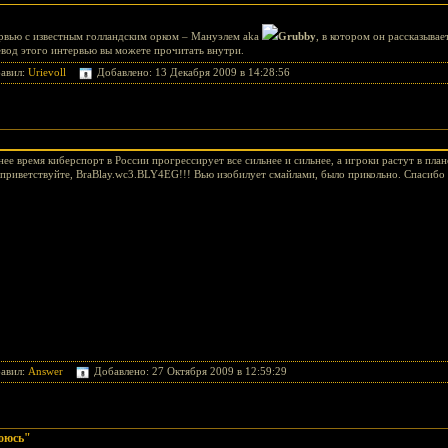
рвью с известным голландским орком – Мануэлем aka
Grubby
, в котором он рассказывае
ревод этого интервью вы можете прочитать внутри.
авил:
Urievoll
Добавлено: 13 Декабря 2009 в 14:28:56
нее время киберспорт в России прогрессирует все сильнее и сильнее, а игроки растут в план
, приветствуйте, BraBlay.wc3.BLY4EG!!! Вью изобилует смайлами, было прикольно. Спасибо
авил:
Answer
Добавлено: 27 Октября 2009 в 12:59:29
боюсь"