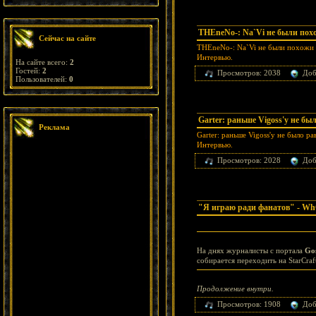
THEneNo-: Na`Vi не были пох
Сейчас на сайте
THEneNo-: Na`Vi не были похожи 
Интервью.
На сайте всего:
2
Гостей:
2
Просмотров: 2038
Доб
Пользователей:
0
Garter: раньше Vigoss'у не бы
Реклама
Garter: раньше Vigoss'у не было ра
Интервью.
Просмотров: 2028
Доб
"Я играю ради фанатов" - W
На днях журналисты с портала
Go
собирается переходить на StarCra
Продолжение внутри.
Просмотров: 1908
Доб