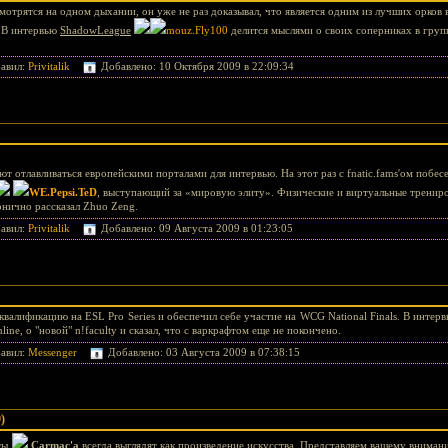
отрятся на одном дыхании, он уже не раз доказывал, что является одним из лучших орков в 
 В интервью
ShadowLeague
mouz.Fly100
делится мыслями о своих соперниках в груп
авил:
Privitalik
Добавлено: 10 Октября 2009 в 22:09:34
 отлавливаться европейскими порталами для интервью. На этот раз с fnatic.fams'ом побес
WE.Pepsi.TeD
, выступающий за «мировую элиту». Физические и виртуальные трениро
онично рассказал Zhuo Zeng.
авил:
Privitalik
Добавлено: 09 Августа 2009 в 01:23:05
валификацию на ESL Pro Series и обеспечил себе участие на WCG National Finals. В интервь
ne, о "новой" n!faculty и сказал, что с варкрафтом еще не покончено.
авил:
Messenger
Добавлено: 03 Августа 2009 в 07:38:15
)
оты
Carmac'a
всегда выглядят как произведение искусства. Представляем вашему внима