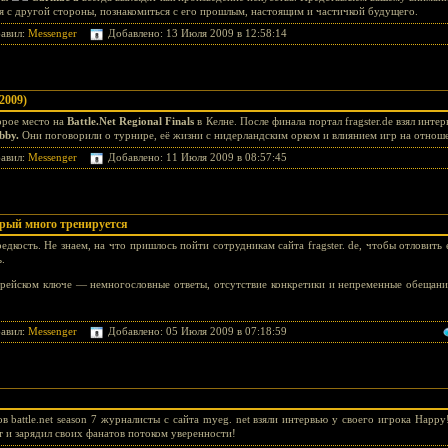
я с другой стороны, познакомиться с его прошлым, настоящим и частичкой будущего.
авил:
Messenger
Добавлено: 13 Июля 2009 в 12:58:14
2009)
орое место на
Battle.Net Regional Finals
в Келне. После финала портал fragster.de взял инте
bby.
Они поговорили о турнире, её жизни с нидерландским орком и влиянием игр на отнош
авил:
Messenger
Добавлено: 11 Июля 2009 в 08:57:45
рый много тренируется
дкость. Не знаем, на что пришлось пойти сотрудникам сайта fragster. de, чтобы отловит
.
рейском ключе — немногословные ответы, отсутствие конкретики и непременные обещани
авил:
Messenger
Добавлено: 05 Июля 2009 в 07:18:59
 battle.net season 7 журналисты с сайта myeg. net взяли интервью у своего игрока Happ
 и зарядил своих фанатов потоком уверенности!