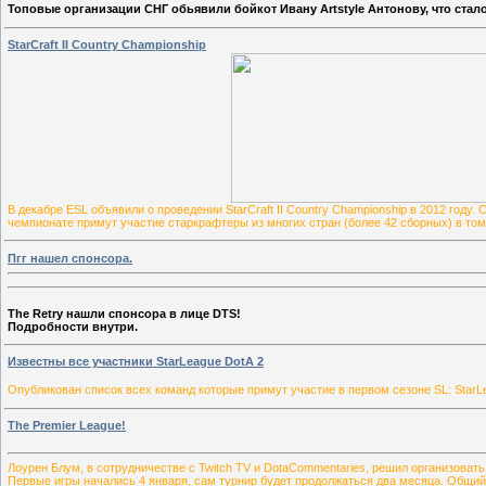
Топовые организации СНГ обьявили бойкот
Ивану Artstyle Антонову, что ста
StarCraft II Country Championship
В декабре ESL объявили о проведении StarCraft II Country Championship в 2012 году.
чемпионате примут участие старкрафтеры из многих стран (более 42 сборных) в том 
Пгг нашел спонсора.
The Retry нашли спонсора в лице
DTS!
Подробности внутри.
Известны все участники StarLeague DotA 2
Опубликован список всех команд которые примут участие в первом сезоне SL: StarLe
The Premier League!
Лоурен Блум, в сотрудничестве с Twitch TV и DotaCommentaries, решил организовать
Первые игры начались 4 января, сам турнир будет продолжаться два месяца. Общий 