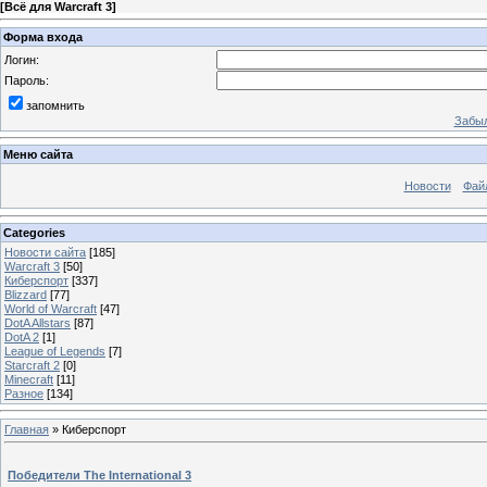
[
Всё для Warcraft 3
]
Форма входа
Логин:
Пароль:
запомнить
Забыл
Меню сайта
Новости
Фай
Categories
Новости сайта
[185]
Warcraft 3
[50]
Киберспорт
[337]
Blizzard
[77]
World of Warcraft
[47]
DotA Allstars
[87]
DotA 2
[1]
League of Legends
[7]
Starcraft 2
[0]
Minecraft
[11]
Разное
[134]
Главная
»
Киберспорт
Победители The International 3