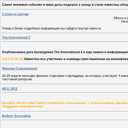
Самое значимое событие в мире доты подошло к концу и стали известны обл
Стрим по картам
Elforce и
Начи
Плеер и более подробную информацию вы найдете внутри новости.
The International 2
Опубликована дата проведения The International 2 и еще немного информации
[Upd 02.06.12]
Извеcтны все участники и команды приглашенные на квалифика
Финалы Старладдера!
26-29 апреля проходят финалы старсерии старладдера, на которых участвуют 4 ком
текстовый репортаж.
WCG 2012
На сайте World Cyber Games появилось голосование, с целью выбрать дисци
Поддержи любимую игру!
Бойкот Артстайла