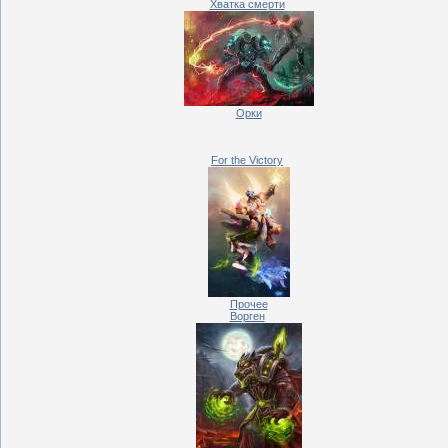
Хватка смерти
Орки
For the Victory
Прочее
Ворген