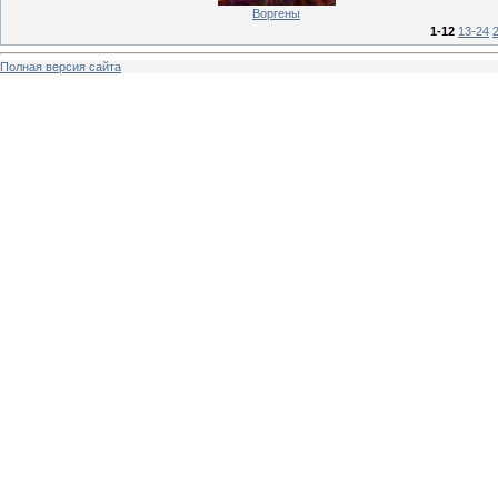
Воргены
1-12
13-24
Полная версия сайта