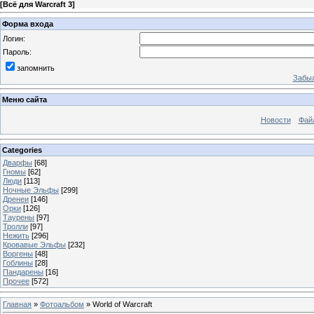
[
Всё для Warcraft 3
]
Форма входа
Логин:
Пароль:
запомнить
Забыл
Меню сайта
Новости
Фай
Categories
Дварфы
[68]
Гномы
[62]
Люди
[113]
Ночные Эльфы
[299]
Дренеи
[146]
Орки
[126]
Таурены
[97]
Тролли
[97]
Нежить
[296]
Кровавые Эльфы
[232]
Воргены
[48]
Гоблины
[28]
Пандарены
[16]
Прочее
[572]
Главная
»
Фотоальбом
» World of Warcraft