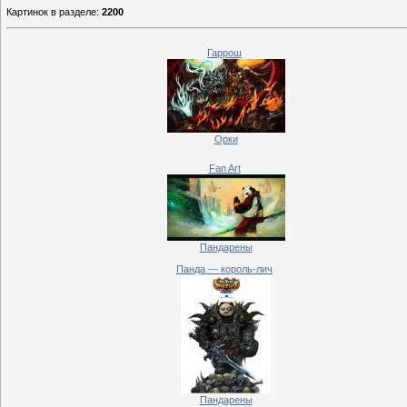
Картинок в разделе
:
2200
Гаррош
Орки
Fan Art
Пандарены
Панда — король-лич
Пандарены