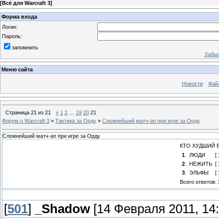
[
Всё для Warcraft 3
]
Форма входа
Логин:
Пароль:
запомнить
Забыл
Меню сайта
Новости
Фай
Страница
21
из
21
«
1
2
…
19
20
21
Форум о Warcraft 3
»
Тактика за Орду
»
Сложнейший матч-ап при игре за Орду
Сложнейший матч-ап при игре за Орду
КТО ХУДШИЙ 
1
.
ЛЮДИ
[
2
.
НЕЖИТЬ
[
3
.
ЭЛЬФЫ
[
Всего ответов:
[
501
]
_Shadow
[14 Февраля 2011, 14: