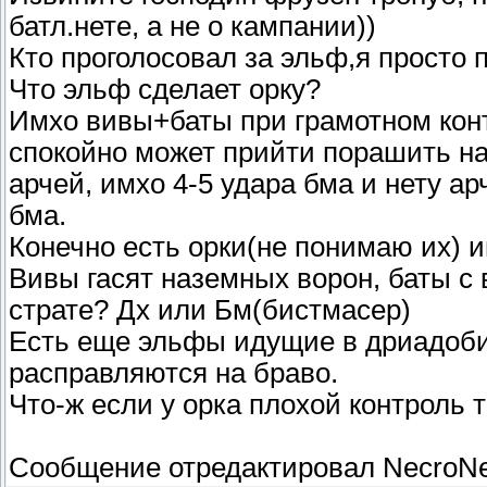
батл.нете, а не о кампании))
Кто проголосовал за эльф,я просто 
Что эльф сделает орку?
Имхо вивы+баты при грамотном конт
спокойно может прийти порашить на 
арчей, имхо 4-5 удара бма и нету ар
бма.
Конечно есть орки(не понимаю их) и
Вивы гасят наземных ворон, баты с
страте? Дх или Бм(бистмасер)
Есть еще эльфы идущие в дриадобир
расправляются на браво.
Что-ж если у орка плохой контроль 
Сообщение отредактировал
NecroNe