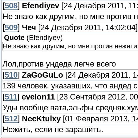
[
508
]
Efendiyev
[24 Декабря 2011, 11:
Не знаю как другим, но мне против 
[
509
]
Чеч
[24 Декабря 2011, 14:02:04]
Quote
(
Efendiyev
)
Не знаю как другим, но мне против нежити
Лол,против ундеда легче всего
[
510
]
ZaGoGuLo
[24 Декабря 2011, 1
139 человек, указавших, что андед 
[
511
]
evelon11
[23 Сентября 2012, 00
Уды вообще вата,эльфы средняк,хум
[
512
]
NecKtulxy
[01 Февраля 2013, 14
Нежить, если не зарашить.