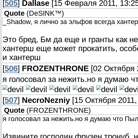
[
505
]
Dallase
[15 Февраля 2011, 13:25
Quote
(
DeSINK™
)
_Shadow, я лично за эльфов всегда хантер
Это бред, Бм да еще и гранты как н
хантерш еще может прокатить, особ
и хантерш
[
506
]
FROZENTHRONE
[02 Октября 2
я голосовал за нежить.но я думаю
[
507
]
NecroNezniy
[15 Октября 2011, 
Quote
(
FROZENTHRONE
)
я голосовал за нежить.но я думаю что П
Извините господин фрузен тронуб, 