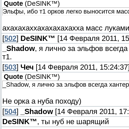
Quote
(
DeSINK™
)
Эльфы, ибо т1 орков легко выносится мас
ахахахаххахахахахахха масс луками
[
502
]
DeSINK™
[14 Февраля 2011, 15
_Shadow
, я лично за эльфов всегд
т1.
[
503
]
Чеч
[14 Февраля 2011, 15:24:37
Quote
(
DeSINK™
)
_Shadow, я лично за эльфов всегда хантер
Не орка а нуба походу)
[
504
]
_Shadow
[14 Февраля 2011, 17:
DeSINK™
, ты нуб не шарящий