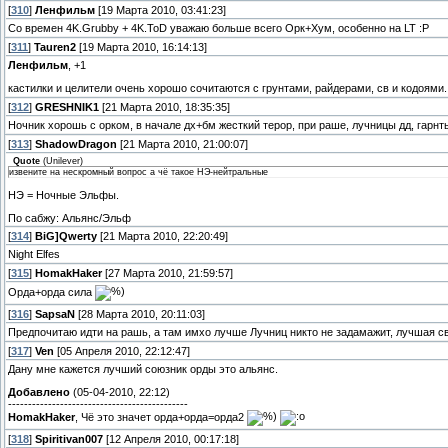
[
310
]
Ленфильм
[19 Марта 2010, 03:41:23]
Со времен 4K.Grubby + 4K.ToD уважаю больше всего Орк+Хум, особенно на LT :P
[
311
]
Tauren2
[19 Марта 2010, 16:14:13]
Ленфильм
, +1
кастилки и целители очень хорошо сочитаются с грунтами, райдерами, св и кодоями.
[
312
]
GRESHNIK1
[21 Марта 2010, 18:35:35]
Ночник хорошь с орком, в начале дх+бм жесткий терор, при раше, лучницы дд, гарнт
[
313
]
ShadowDragon
[21 Марта 2010, 21:00:07]
Quote
(
Unilever
)
извените на нескромный вопрос а чё такое НЭ-нейтральные
НЭ = Ночные Эльфы.
По сабжу: Альянс/Эльф
[
314
]
BiG]Qwerty
[21 Марта 2010, 22:20:49]
Night Elfes
[
315
]
HomakHaker
[27 Марта 2010, 21:59:57]
Орда+орда сила
[
316
]
SapsaN
[28 Марта 2010, 20:11:03]
Предпочитаю идти на рашь, а там имхо лучше Лучниц никто не задамажит, лучшая с
[
317
]
Ven
[05 Апреля 2010, 22:12:47]
Дану мне кажется лучший союзник орды это альянс.
Добавлено
(05-04-2010, 22:12)
---------------------------------------------
HomakHaker
, Чё это значет орда+орда=орда2
[
318
]
Spiritivan007
[12 Апреля 2010, 00:17:18]