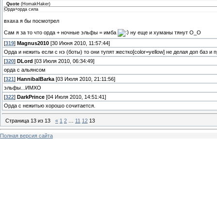
Quote
(
HomakHaker
)
Орда+орда сила
вхаха я бы посмотрел
Сам я за то что орда + ночные эльфы = имба
ну еще и хуманы тянут О_О
[
319
]
Magnus2010
[30 Июня 2010, 11:57:44]
Орда и нежить если с нэ (боты) то они тупят жестко[color=yellow] не делая доп баз и п
[
320
]
DLord
[03 Июля 2010, 06:34:49]
орда с альянсом
[
321
]
HannibalBarka
[03 Июля 2010, 21:11:56]
эльфы...ИМХО
[
322
]
DarkPrince
[04 Июля 2010, 14:51:41]
Орда с нежитью хорошо сочитается.
Страница
13
из
13
«
1
2
…
11
12
13
Полная версия сайта