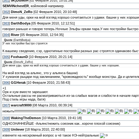
[
301
]
5K)DuMoH
[02 Февраля 2010, 15:02:26]
SEMVINchestER
, койлновой например.
[
302
]
DimoN_ZeRo
[02 Февраля 2010, 20:10:48]
Для меня уды, орки на мой взгляд хорошо сочитаються з удами. башни у них хороши
[
303
]
DarthBodya
[05 Февраля 2010, 12:12:51]
говорил раньше и говорю теперь.Ночные Эльфы оркам пара.У них постройки быстро 
[
304
]
River
[05 Февраля 2010, 12:54:35]
Quote
(
DarthBodya
)
У них постройки быстро строятся
К вашему сведению, сэр, однотипные постройки разных рас строятся одинаково быс
[
305
]
FoxhaunD
[10 Февраля 2010, 20:21:14]
Quote
(
DimoN_ZeRo
)
Для меня уды, орки на мой взгляд хорошо сочитаються з удами. башни у них хорошие.
На мой взгляд за альянс, это у альянса башни)
У хуманов рыцари под заклинанием, "кровожадность" вообще монстры. Да и целител
[
306
]
GGHerak
[10 Февраля 2010, 21:58:43]
+1
Орк и хум вместе зарешают.
Остальные рассы не расматриваються из-за слабых магов и слабости в начале партии
Под стиль игры нада, батя)
[
307
]
warcraft9000
[08 Марта 2010, 00:39:24]
нежыть!!!!!!!!!!!!!!!!!!!!!!!!!!!!!!!!!!!!!!!!!!!!!!!!!!!!!!!!!!!!!!!!!!!
[
308
]
WakingTheDemon
[10 Марта 2010, 19:41:18]
ОДНОЗНАЧНЕЙШЕ -Альянс!нежить союзник как...короче плохой союзник)
[
309
]
Unilever
[18 Марта 2010, 22:40:00]
извените на нескромный вопрос а чё такое НЭ-нейтральные