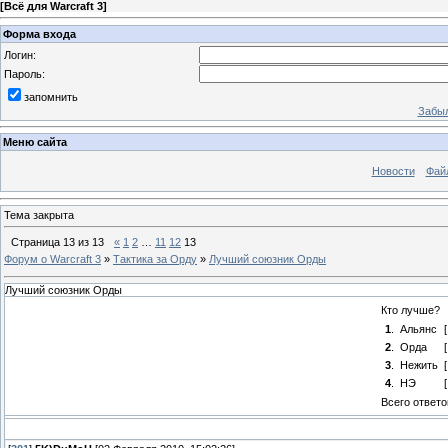
[
Всё для Warcraft 3
]
Форма входа
Логин:
Пароль:
запомнить
Забыл
Меню сайта
Новости
Фай
Тема закрыта
Страница
13
из
13
«
1
2
…
11
12
13
Форум о Warcraft 3
»
Тактика за Орду
»
Лучший союзник Орды
Лучший союзник Орды
Кто лучше?
1
.
Альянс
2
.
Орда
3
.
Нежить
4
.
НЭ
Всего ответо