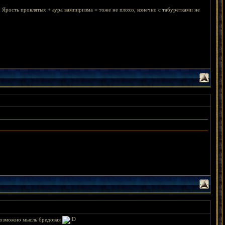
, Ярость проклятых + аура вампиризма = тоже не плохо, конечно с табуретками не
 возможно мысль бредовая