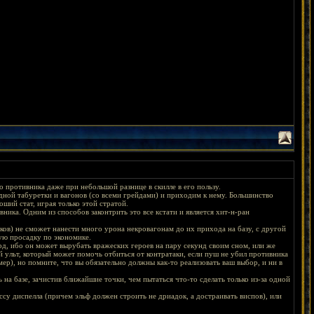
 противника даже при небольшой разнице в скилле в его пользу.
одной табуретки и вагонов (со всеми грейдами) и приходим к нему. Большинство
ший стат, играя только этой стратой.
ника. Одним из способов законтрить это все кстати и является хит-н-ран
ов) не сможет нанести много урона некровагонам до их прихода на базу, с другой
шую просадку по экономике.
рд, ибо он может вырубать вражеских героев на пару секунд своим сном, или же
й ульт, который может помочь отбиться от контратаки, если пуш не убил противника
ер), но помните, что вы обязательно должны как-то реализовать ваш выбор, и ни в
 на базе, зачистив ближайшие точки, чем пытаться что-то сделать только из-за одной
у диспелла (причем эльф должен строить не дриадок, а достраивать виспов), или