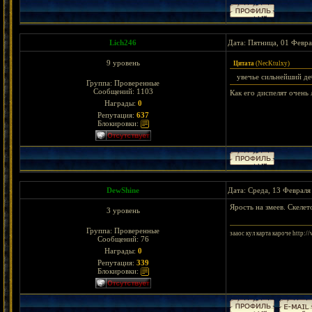
Lich246
Дата: Пятница, 01 Февра
9 уровень
Цитата
(
NecKtulxy
)
увечье сильнейший д
Группа: Проверенные
Сообщений:
1103
Как его диспелят очень 
Награды:
0
Репутация:
637
Блокировки:
DewShine
Дата: Среда, 13 Февраля
Ярость на змеев. Скелет
3 уровень
Группа: Проверенные
зааос кул карта кароче http:/
Сообщений:
76
Награды:
0
Репутация:
339
Блокировки: