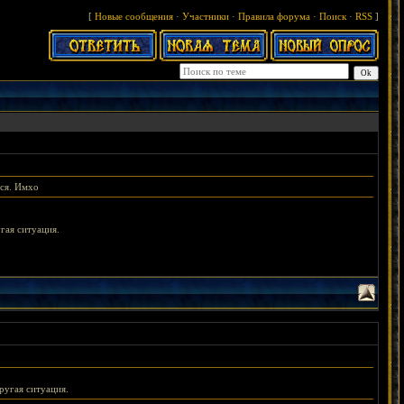
[
Новые сообщения
·
Участники
·
Правила форума
·
Поиск
·
RSS
]
тся. Имхо
гая ситуация.
ругая ситуация.