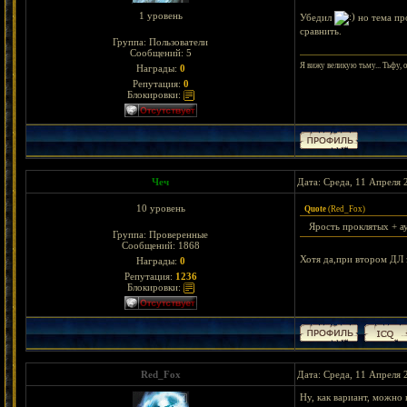
1 уровень
Убедил
но тема про
сравнить.
Группа: Пользователи
Сообщений:
5
Я вижу великую тьму... Тьфу, 
Награды:
0
Репутация:
0
Блокировки:
Чеч
Дата: Среда, 11 Апреля 
10 уровень
Quote
(
Red_Fox
)
Ярость проклятых + а
Группа: Проверенные
Сообщений:
1868
Хотя да,при втором ДЛ
Награды:
0
Репутация:
1236
Блокировки:
Red_Fox
Дата: Среда, 11 Апреля 
Ну, как вариант, можно