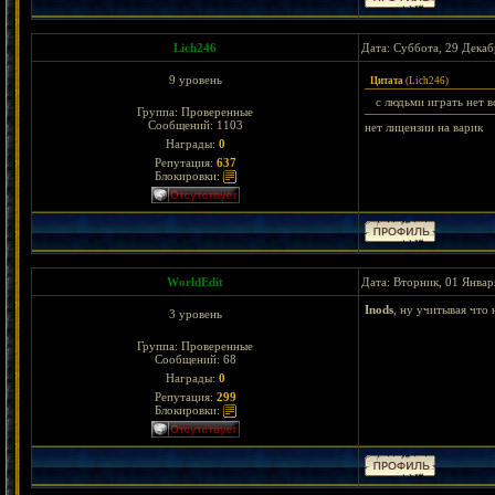
Lich246
Дата: Суббота, 29 Декаб
9 уровень
Цитата
(
Lich246
)
с людьми играть нет 
Группа: Проверенные
Сообщений:
1103
нет лицензии на варик
Награды:
0
Репутация:
637
Блокировки:
WоrldEdit
Дата: Вторник, 01 Январ
Inods
, ну учитывая что
3 уровень
Группа: Проверенные
Сообщений:
68
Награды:
0
Репутация:
299
Блокировки: