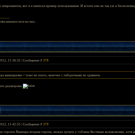
 некромантов, вот я и написал пример использования. И кстати они не так уж и бесполезны
опять капюшон сполз на глаза...
2012, 11:36:32 | Сообщение #
378
ура вампиризма = тоже не плохо, конечно с табуретками не сравнить.
 это реализуемо
2012, 11:42:55 | Сообщение #
379
 не строить Вампира вторым героем, можно купить у гоблина Костяные колокольчики, хотя