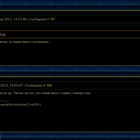
ля 2013, 14:23:40 | Сообщение #
387
ебаф
легко, то маны много потеряешь...
 2013, 14:03:47 | Сообщение #
388
ов по кд. Увечье на тех, кто пищи много хавает, химеры там.
/warcraft3ft.info/forum/21-44529-1