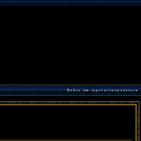
В о й т и
или
з а р е г и с т р и р о в а т ь с я