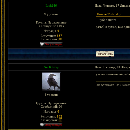
Lich246
Дата: Четверг, 17 Январ
9 уровень
Цитата
(
WоrldEdit
)
нубов много
Группа: Проверенные
Сообщений:
1103
разве? я думал, там од
Награды:
0
Репутация:
637
Блокировки:
NecKtulxy
Дата: Пятница, 01 Февра
увечье сильнейший деба
Был тут аккаунт - Oris, но взл
4 уровень
Группа: Проверенные
Сообщений:
90
Награды:
0
Репутация:
102
Блокировки: