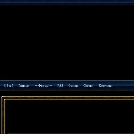
⇓
[ x ]
Главная
⇒ Форум ⇐
RSS
Файлы
Cтатьи
Картинки