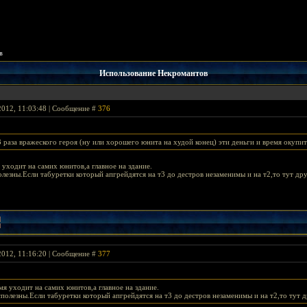
в
Использование Некромантов
2012, 11:03:48 | Сообщение #
376
3 раза вражеского героя (ну или хорошего юнита на худой конец) эти деньги и время окупи
 уходит на самих юнитов,а главное на здание.
олезны.Если табуретки который апгрейдятся на т3 до дестров незаменимы и на т2,то тут дру
2012, 11:16:20 | Сообщение #
377
мя уходит на самих юнитов,а главное на здание.
полезны.Если табуретки который апгрейдятся на т3 до дестров незаменимы и на т2,то тут д