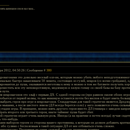
опять капюшон сполз на глаза...
ря 2012, 04:50:26 | Сообщение #
380
кровагонами это довольно веселый олл-ин, которым можно убить любого неподготовленного
симально быстро накапливаем 50 лимита, состоящих из гулей, некров (со всеми грейдами), 
екромантов до пуша, оказываются неготовы к нему и можно в том же батлнете получить хоро
ереместить всю эту неповоротливую, медленную и хилую гопшу со своей базы на базу против
в пути.
я некровагонов это эльф с первым ДХ. С одной стороны он (при равном скилле обоих игрок
тобьется от первой волны, то как минимум останется почти без виспов и будет иметь боль
выбрать героя при игре в некровагонов. Стандартным для такой стратегии является Дредло
и мышами, а после шестого левела (ДЛ всегда берется соло) у него появляется очень сильны
 стадии игры. В принципе, можно взять другого героя вместо ДЛ (тинкера с заводом наприм
рать второго или третьего героя, иначе тайминг пуша будет сбит.
 стратегии играет очень важную роль. Иногда (а на практике и почти всегда) лучше сидеть
ь что-нибудь.
шим выбором героев со стороны вашего противника, к которым он должен добавить критмасс
 ибо гулями с бесполезным в такой ситуации ДЛ от нее отбиваться очень сложно.
некровагоны. Противник не очень сильный, но суть примерно понятна.