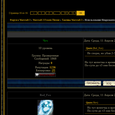
Страница
16
из
16
«
1
2
…
14
15
16
Форум о Warcraft 3
»
Warcraft 3 Frozen Throne
»
Тактика Warcraft 3
»
Использование Некроманто
Чеч
Дата: Среда, 11 Апреля 
10 уровень
Quote
(
Red_Fox
)
Не спорю, но убив 2-
Группа: Проверенные
Сообщений:
1868
Но тут копеечка и время
Награды:
0
По-сути до т3 они бесп
Репутация:
1236
Блокировки:
Red_Fox
Дата: Среда, 11 Апреля 
Quote
(
Чеч
)
Но тут копеечка и вре
По-сути до т3 они бес