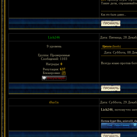
Такие дела, спрашивайте
Как это было давно...
Lich246
Дата: Пятница, 28 Декаб
9 уровень
Цитата
(
Inods
)
Дата: Суббота, 08 Де
Группа: Проверенные
Сообщений:
1103
Всегда юзаю против бот
Награды:
0
Репутация:
637
Блокировки:
t0ur1n
Дата: Суббота, 29 Декаб
Lich246
, потомучто ин
Потом будет Bru, urievolll, d