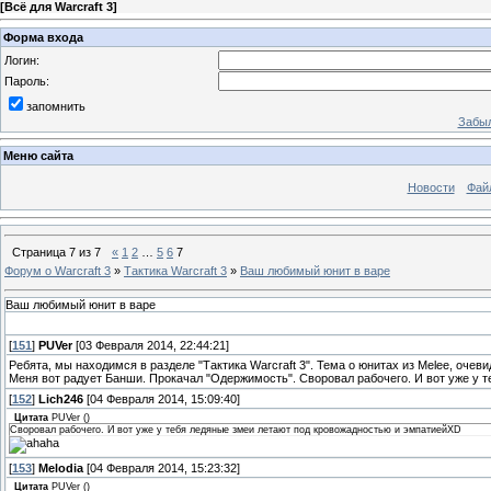
[
Всё для Warcraft 3
]
Форма входа
Логин:
Пароль:
запомнить
Забыл
Меню сайта
Новости
Фай
Страница
7
из
7
«
1
2
…
5
6
7
Форум о Warcraft 3
»
Тактика Warcraft 3
»
Ваш любимый юнит в варе
Ваш любимый юнит в варе
[
151
]
PUVer
[03 Февраля 2014, 22:44:21]
Ребята, мы находимся в разделе "Тактика Warcraft 3". Тема о юнитах из Melee, очеви
Меня вот радует Банши. Прокачал "Одержимость". Своровал рабочего. И вот уже у 
[
152
]
Lich246
[04 Февраля 2014, 15:09:40]
Цитата
PUVer
(
)
Своровал рабочего. И вот уже у тебя ледяные змеи летают под кровожадностью и эмпатиейXD
[
153
]
Melodia
[04 Февраля 2014, 15:23:32]
Цитата
PUVer
(
)