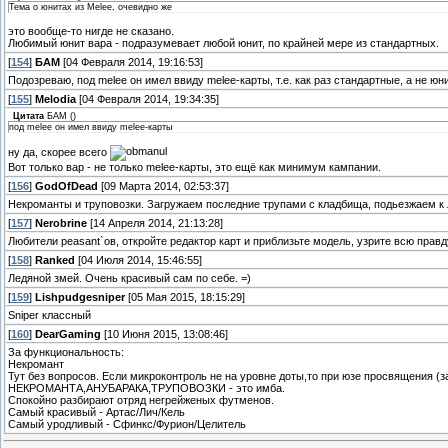
Тема о юнитах из Melee, очевидно же
это вообще-то нигде не сказано.
Любимый юнит вара - подразумевает любой юнит, по крайней мере из стандартных.
[
154
]
БАМ
[04 Февраля 2014, 19:16:53]
Подозреваю, под melee он имел ввиду melee-карты, т.е. как раз стандартные, а не юн
[
155
]
Melodia
[04 Февраля 2014, 19:34:35]
Цитата
БАМ
(
)
под melee он имел ввиду melee-карты
ну да, скорее всего
Вот только вар - не только melee-карты, это ещё как минимум кампании.
[
156
]
GodOfDead
[09 Марта 2014, 02:53:37]
Некроманты и труповозки. Загружаем последние трупами с кладбища, подьезжаем к 
[
157
]
Nerobrine
[14 Апреля 2014, 21:13:28]
Любители peasant`ов, откройте редактор карт и приблизьте модель, узрите всю правду
[
158
]
Ranked
[04 Июля 2014, 15:46:55]
Ледяной змей. Очень красивый сам по себе. =)
[
159
]
Lishpudgesniper
[05 Мая 2015, 18:15:29]
Sniper классный
[
160
]
DearGaming
[10 Июня 2015, 13:08:46]
За функциональность:
Некромант
Тут без вопросов. Если микроконтроль не на уровне доты,то при юзе просвящения (з
НЕКРОМАНТА,АНУБАРАКА,ТРУПОВОЗКИ - это имба.
Спокойно разбирают отряд негрейженых футменов.
Самый красивый - Артас/Лич/Кель
Самый уродливый - Сфинкс/Фурион/Целитель